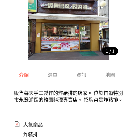
/
1
1
介紹
選單
資訊
地圖
販售每天手工製作的炸豬排的店家。 位於首爾特別
市永登浦區的韓國料理專賣店。 招牌菜是炸豬排。
人氣商品
炸豬排