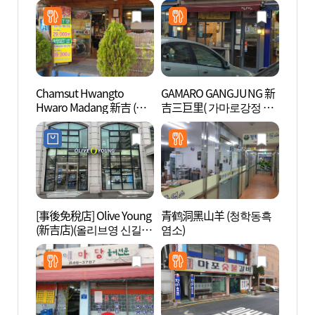
Chamsut Hwangto
GAMARO GANGJUNG 新
汝矣島
Hwaro Madang 新吉 (참
吉三巨里( 가마로강정 신
의도
숯황토화로마당 신길)
길삼거리 )
[事後免稅店] Olive Young
青鹤洞黑山羊 (청학동흑
Artr
(新吉店)(올리브영 신길
염소)
점)