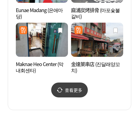
Eunae Madang (은애마
麻浦炭烤排骨 (마포숯불
韓國雜
당)
갈비)
지정보
Maknae Heo Center (막
金達萊串店 (진달래양꼬
Sea
내회센타)
치)
라 워
查看更多