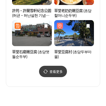
許筠·許蘭雪軒紀念公園
草堂老奶奶嫩豆腐 (초당
江陵元
(허균·허난설헌 기념공
할머니순두부)
메타
원)
草堂石磨嫩豆腐 (초당맷
草堂豆腐村 (초당두부마
鏡浦湖
돌순두부)
을)
호(철
查看更多