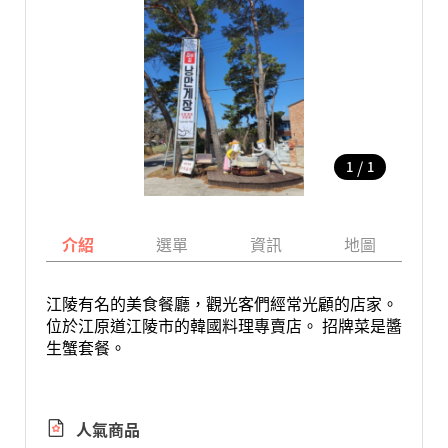
/
1
1
介紹
選單
資訊
地圖
江陵有名的美食餐廳，觀光客們經常光顧的店家。
位於江原道江陵市的韓國料理專賣店。 招牌菜是醬
生蟹套餐。
人氣商品