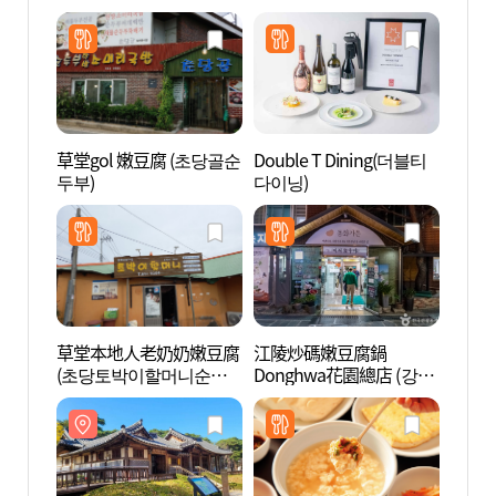
草堂gol 嫩豆腐 (초당골순
Double T Dining(더블티
許筠
두부)
다이닝)
(허균
원)
草堂本地人老奶奶嫩豆腐
江陵炒碼嫩豆腐鍋
何瑟
(초당토박이할머니순두
Donghwa花園總店 (강릉
(하슬
부)
짬뽕순두부 동화가든 본
트쇼)
점)