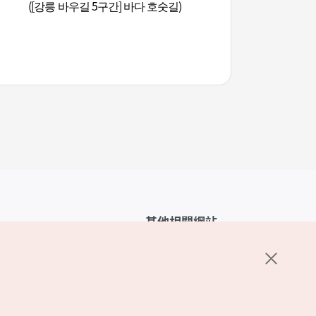
([강릉 바우길 5구간] 바다 호숫길)
인의 집)
其他相關網站
韓國觀光公社介紹
K-Mice
護政策