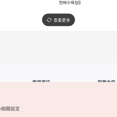
천해수욕장))
查看更多
實用資訊
服務內容
韓國觀光公社APP
服務條款
1330韓國旅遊諮詢翻譯熱線
FAQ
e相關設定
韓國旅遊地圖
個人資訊保