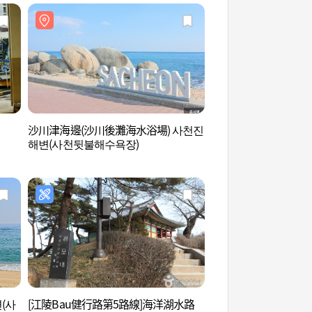
沙川津海邊(沙川後灘海水浴場) 사천진
沙川津港 (사천진항)
해변(사천뒷불해수욕장)
(사
[江陵Bau健行路第5路線]海洋湖水路
蘆洞韓菓村名人之家 