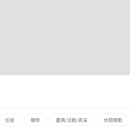
住宿
購物
慶典/活動/表演
休閒運動