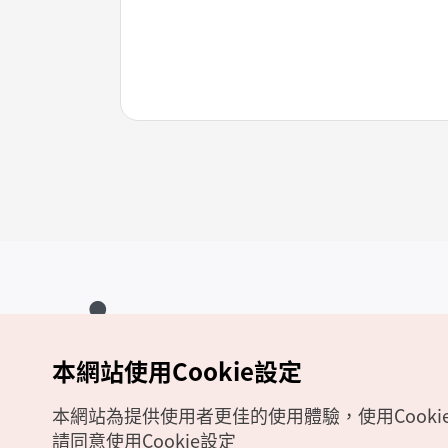
本網站使用Cookie設定
Copyrights (c) 韓國觀光公社版權所有
如有相關疑問或建議，歡迎來信至
官方信箱
chinese_big5@knto.or.kr
本網站為提供使用者更佳的使用體驗，使用Cooki
請同意使用Cookie設定