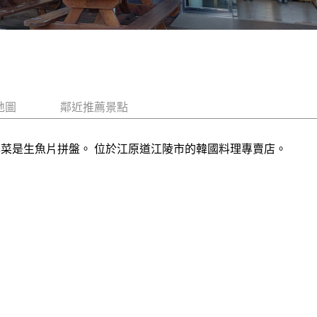
地圖
鄰近推薦景點
牌菜是生魚片拼盤。 位於江原道江陵市的韓國料理專賣店。