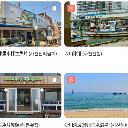
津里水拌生魚片 (사천진리물회)
沙川津港 (사천진항)
魚片餐廳 (해동횟집)
沙川海邊(沙川海水浴場) (사천해변