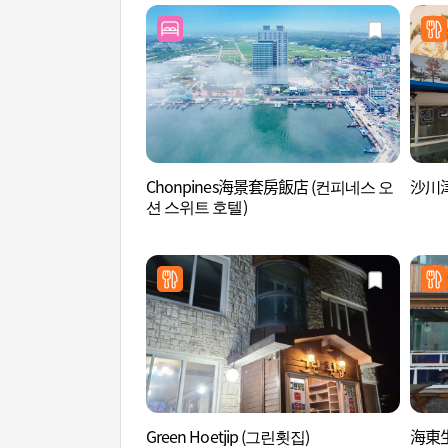
Chonpines海景套房飯店 (컨피네스 오
沙川
션 스위트 호텔)
Green Hoetjip (그린횟집)
海東生