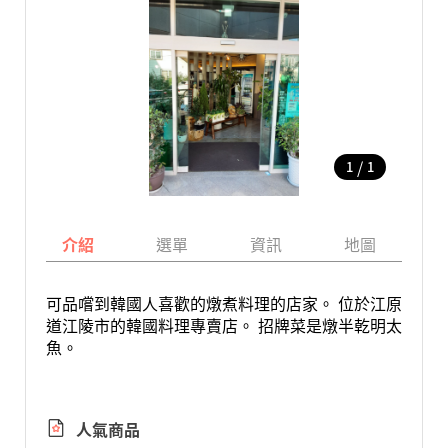
/
1
1
介紹
選單
資訊
地圖
可品嚐到韓國人喜歡的燉煮料理的店家。 位於江原
道江陵市的韓國料理專賣店。 招牌菜是燉半乾明太
魚。
人氣商品