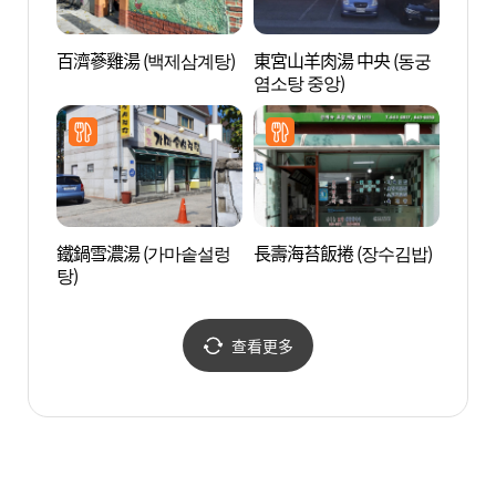
百濟蔘雞湯 (백제삼계탕)
東宮山羊肉湯 中央 (동궁
江陵端
염소탕 중앙)
오문화
鐵鍋雪濃湯 (가마솥설렁
長壽海苔飯捲 (장수김밥)
江陵
탕)
ZEN
센터 E
查看更多