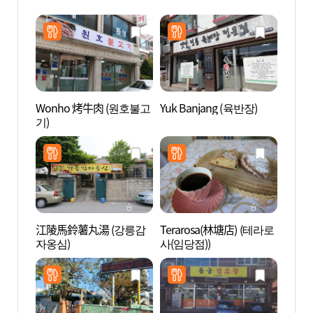
Wonho 烤牛肉 (원호불고
Yuk Banjang (육반장)
江陵臨
기)
영관 
江陵馬鈴薯丸湯 (강릉감
Terarosa(林塘店) (테라로
江陵溟
자옹심)
사(임당점))
동 거