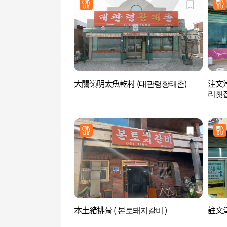
大關嶺明太魚乾村 (대관령황태촌)
注文津
리횟집
本土豬排骨 ( 본토돼지갈비 )
註文