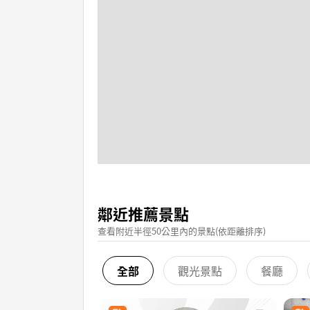
鄰近推薦景點
查看附近半徑50公里內的景點(依距離排序)
全部
觀光景點
餐廳