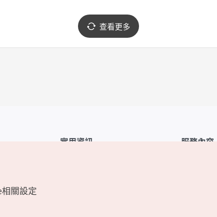
查看更多
實用資訊
服務內容
韓國觀光公社APP
服務條款
1330韓國旅遊諮詢翻譯熱線
FAQ
e相關設定
韓國旅遊地圖
個人資訊保
電子書
Cookie 設