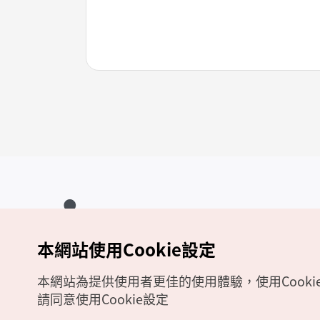
本網站使用Cookie設定
Copyrights (c) 韓國觀光公社版權所有
如有相關疑問或建議，歡迎來信至
官方信箱
chinese_big5@knto.or.kr
本網站為提供使用者更佳的使用體驗，使用Cooki
請同意使用Cookie設定