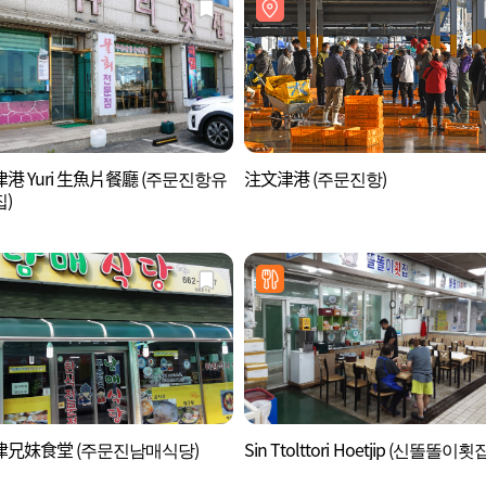
港 Yuri 生魚片餐廳 (주문진항유
注文津港 (주문진항)
)
津兄妹食堂 (주문진남매식당)
Sin Ttolttori Hoetjip (신똘똘이횟