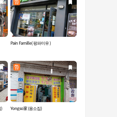
Pain Famille( 팡파미유 )
注文津港 (주문진항)
집)
Yongso家 (용소집)
牛沿海邊漁村滑翔體驗
해변 스카이어촌체험