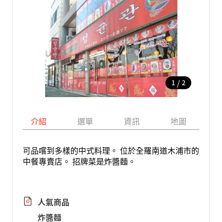
/
1
2
介紹
選單
資訊
地圖
可品嚐到多樣的中式料理。 位於全羅南道木浦市的
中餐專賣店。 招牌菜是炸醬麵。
人氣商品
炸醬麵