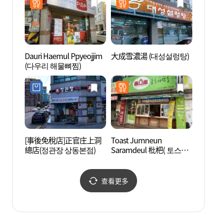
Dauri Haemul Ppyeojjim
大成雪濃湯 (대성설렁탕)
南農紀
(다우리 해물뼈찜)
[事後免稅店]正官庄上洞
Toast Jumneun
國立
總店(정관장 상동본점)
Saramdeul 枇杷( 토스트
(국립
굽는사람들 비파 )
查看更多