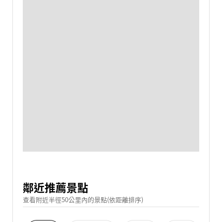
鄰近推薦景點
查看附近半徑50公里內的景點(依距離排序)