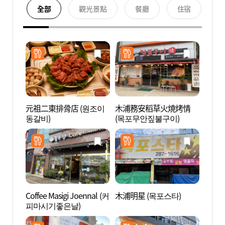
全部
觀光景點
餐廳
住宿
元祖二東排骨店 (원조이
木浦務安稻草火燒烤情
海上水
동갈비)
(목포무안짚불구이)
다분수
Coffee Masigi Joennal (커
木浦明星 (목포스타)
笠岩文
피마시기좋은날)
타운)