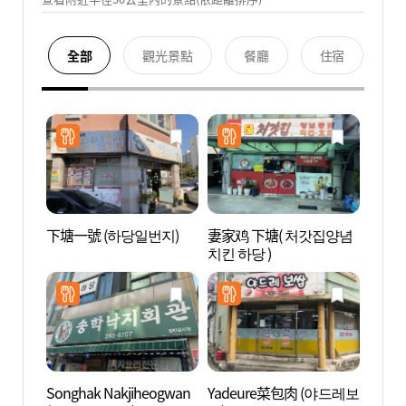
全部
觀光景點
餐廳
住宿
下塘一號 (하당일번지)
妻家鸡 下塘( 처갓집양념
木浦自
치킨 하당 )
자연사
Songhak Nakjiheogwan
Yadeure菜包肉 (야드레보
木浦笠