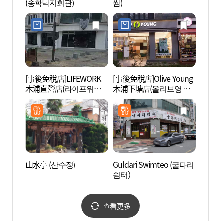
(송학낙지회관)
쌈)
[事後免稅店]LIFEWORK
[事後免稅店]Olive Young
國立
木浦直營店(라이프워크
木浦下塘店(올리브영 목
(국립
목포직영점)
포하당점)
山水亭 (산수정)
Guldari Swimteo (굴다리
木浦文
쉼터）
문화예
查看更多