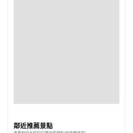
鄰近推薦景點
查看附近半徑50公里內的景點(依距離排序)