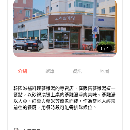
/
1
4
介紹
選單
資訊
地圖
韓國滋補料理蔘雞湯的專賣店，僅販售蔘雞湯這一
餐點，以砂鍋滾燙上桌的蔘雞湯淨爽美味。蔘雞湯
以人蔘、紅棗與糯米等熬煮而成，作為當地人經常
前往的餐廳，用餐時段可能需排隊候位。