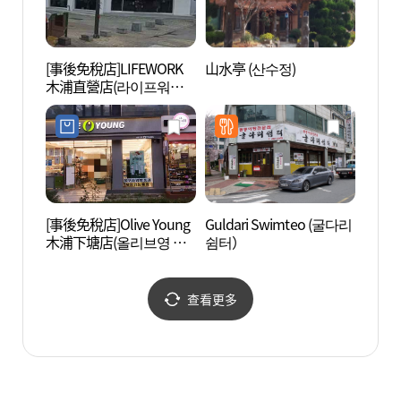
[事後免稅店]LIFEWORK
山水亭 (산수정)
國立
木浦直營店(라이프워크
(국립
목포직영점)
[事後免稅店]Olive Young
Guldari Swimteo (굴다리
木浦文
木浦下塘店(올리브영 목
쉼터）
문화예
포하당점)
查看更多