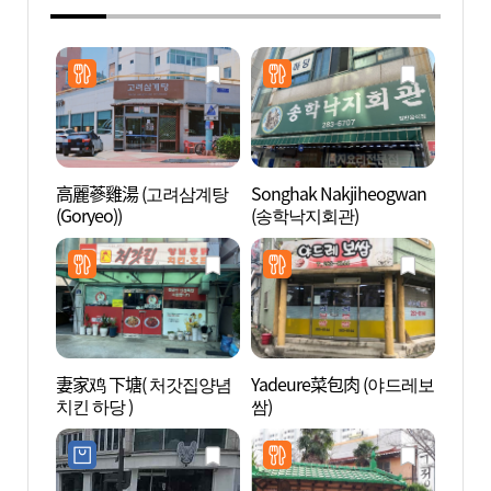
高麗蔘雞湯 (고려삼계탕
Songhak Nakjiheogwan
木浦自
(Goryeo))
(송학낙지회관)
자연사
妻家鸡 下塘( 처갓집양념
Yadeure菜包肉 (야드레보
木浦笠
치킨 하당 )
쌈)