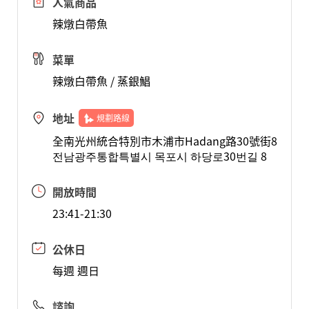
人氣商品
辣燉白帶魚
菜單
辣燉白帶魚 / 蒸銀鯧
地址
規劃路線
全南光州統合特別市木浦市Hadang路30號街8
전남광주통합특별시 목포시 하당로30번길 8
開放時間
23:41-21:30
公休日
每週 週日
諮詢