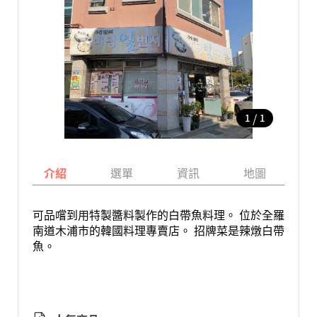
/
1
1
介紹
選單
資訊
地圖
可品嚐到用特製醬料製作的白帶魚料理。 位於全羅
南道木浦市的韓國料理專賣店。 招牌菜是辣燉白帶
魚。