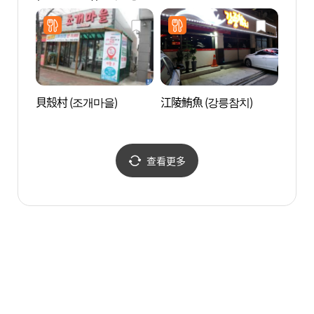
릉교동점)
貝殼村 (조개마을)
江陵鮪魚 (강릉참치)
江陵臨
영관 
查看更多