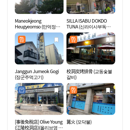
Maneokjeong
SILLA ISABU DOKDO
東洋刺
Heugyeomso (만억정흑
TUNA (신라이사부독도참
수박물
염소)
치)
Janggun Jumeok Gogi
校洞炭烤排骨 (교동숯불
烏竹軒
(장군주먹고기)
갈비)
[事後免稅店] Olive Young
篝火 (모닥불)
江陵鄉
(江陵校洞店)(올리브영 강