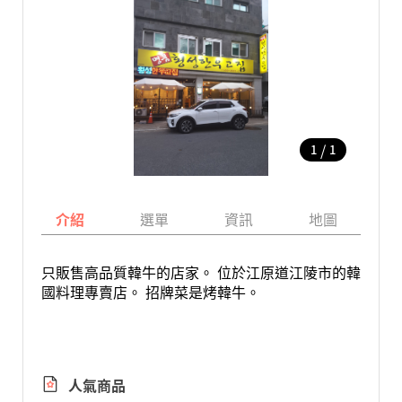
/
1
1
介紹
選單
資訊
地圖
只販售高品質韓牛的店家。 位於江原道江陵市的韓
國料理專賣店。 招牌菜是烤韓牛。
人氣商品