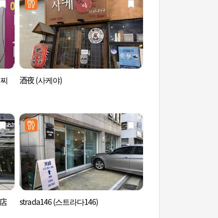
대찌
酒夜 (사케야)
漢江市民公園楊花地
(한강시민공원 양화
원))
路店
strada146 (스트라다146)
Artrium廣場 (아트리