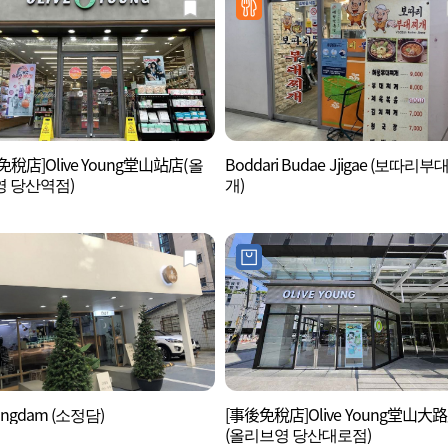
免稅店]Olive Young堂山站店(올
Boddari Budae Jjigae (보따리부
 당산역점)
개)
ongdam (소정담)
[事後免稅店]Olive Young堂山大
(올리브영 당산대로점)