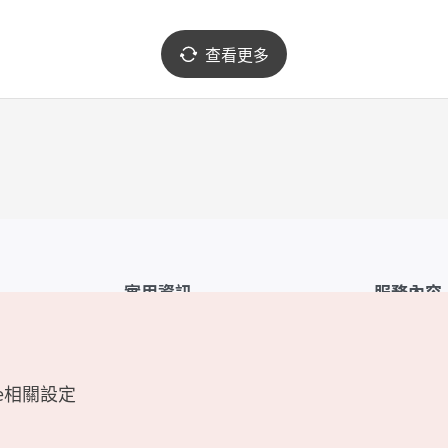
查看更多
實用資訊
服務內容
韓國觀光公社APP
服務條款
1330韓國旅遊諮詢翻譯熱線
FAQ
e相關設定
韓國旅遊地圖
個人資訊保
電子書
Cookie 設