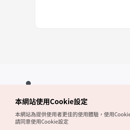
本網站使用Cookie設定
Copyrights (c) 韓國觀光公社版權所有
如有相關疑問或建議，歡迎來信至
官方信箱
chinese_big5@knto.or.kr
本網站為提供使用者更佳的使用體驗，使用Cooki
請同意使用Cookie設定