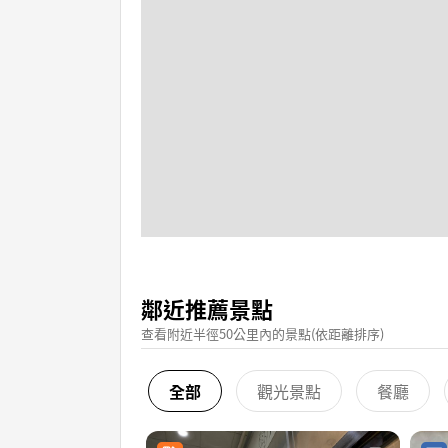
鄰近推薦景點
查看附近半徑50公里內的景點(依距離排序)
全部
觀光景點
餐廳