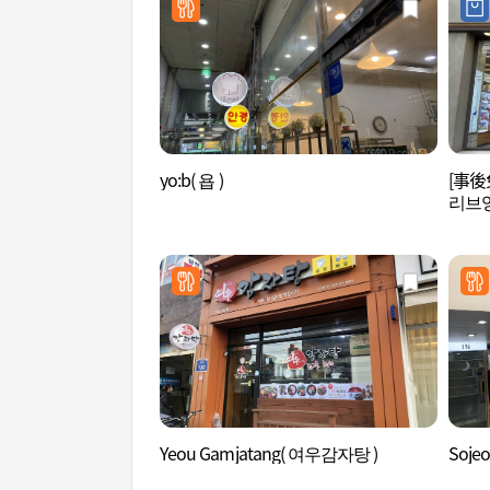
yo:b( 욥 )
[事後
리브영
Yeou Gamjatang( 여우감자탕 )
Soje