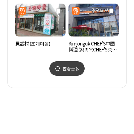
릉교동점)
貝殼村 (조개마을)
Kimjonguk CHEF'S中國
江陵臨
料理 (김종욱CHEF'S중국
영관 
요리)
查看更多