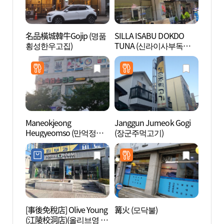
名品橫城韓牛Gojip (명품
SILLA ISABU DOKDO
東洋刺
횡성한우고집)
TUNA (신라이사부독도참
수박물
치)
Maneokjeong
Janggun Jumeok Gogi
江陵
Heugyeomso (만억정흑
(장군주먹고기)
館 (
염소)
물관)
[事後免稅店] Olive Young
篝火 (모닥불)
江陵鄉
(江陵校洞店)(올리브영 강