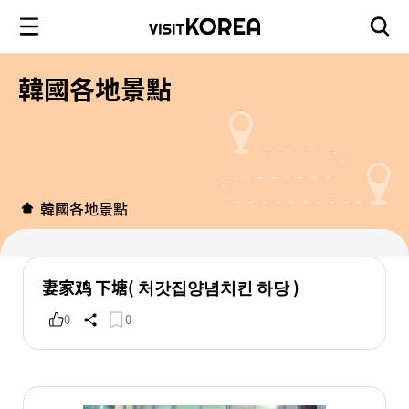
韓國各地景點
韓國各地景點
妻家鸡 下塘( 처갓집양념치킨 하당 )
0
0