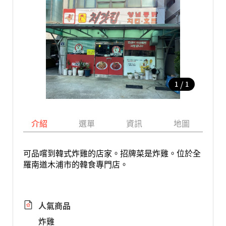
/
1
1
介紹
選單
資訊
地圖
可品嚐到韓式炸雞的店家。招牌菜是炸雞。位於全
羅南道木浦市的韓食專門店。
人氣商品
炸雞