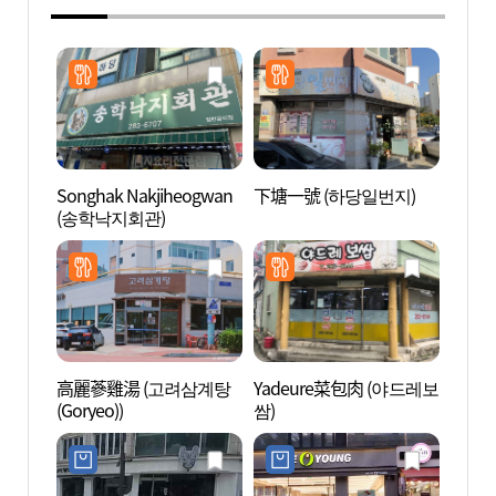
Songhak Nakjiheogwan
下塘一號 (하당일번지)
木浦自
(송학낙지회관)
자연사
高麗蔘雞湯 (고려삼계탕
Yadeure菜包肉 (야드레보
木浦笠
(Goryeo))
쌈)