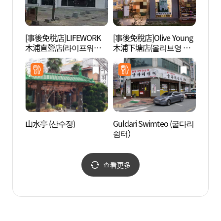
[事後免稅店]LIFEWORK
[事後免稅店]Olive Young
國立
木浦直營店(라이프워크
木浦下塘店(올리브영 목
(국립
목포직영점)
포하당점)
山水亭 (산수정)
Guldari Swimteo (굴다리
木浦文
쉼터）
문화예
查看更多