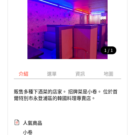
/
1
1
介紹
選單
資訊
地圖
販售多種下酒菜的店家。 招牌菜是小卷。 位於首
爾特別市永登浦區的韓國料理專賣店。
人氣商品
小卷