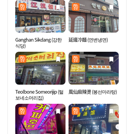
Ganghan Sikdang (강한
延邊冷麵 (연변냉면)
Net
식당)
(넷마
Teolbone Someorijip (털
風仙麻辣燙 (봉선마라탕)
D-C
보네소머리집)
아트센