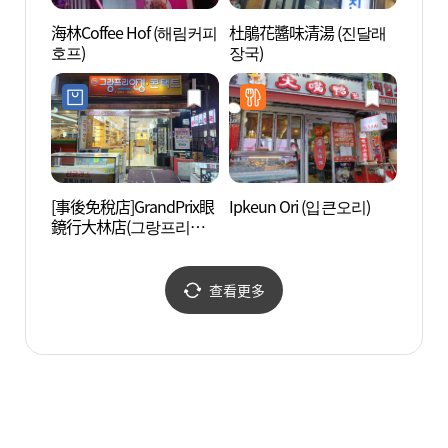
海林Coffee Hof (해림커피
杜鵑花醬味清湯 (진달래
湖林博
호프)
장국)
[事後免稅店]GrandPrix眼
Ipkeun Ori (입큰오리)
N.Oli
鏡行大林店(그랑프리안
브 에
경원 대림점)
查看更多