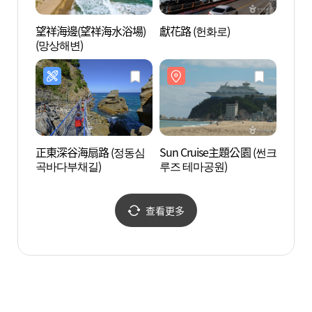
望祥海邊(望祥海水浴場)
獻花路 (헌화로)
正東津
(망상해변)
진시간
正東深谷海扇路 (정동심
Sun Cruise主題公園 (썬크
正東津
곡바다부채길)
루즈 테마공원)
查看更多