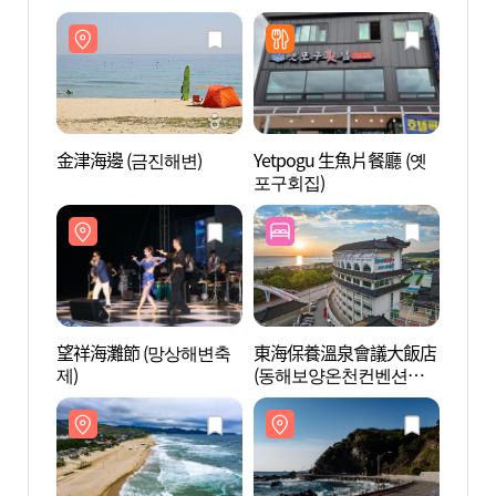
金津海邊 (금진해변)
Yetpogu 生魚片餐廳 (옛
金津海
포구회집)
望祥海灘節 (망상해변축
東海保養溫泉會議大飯店
獻花路
제)
(동해보양온천컨벤션호
텔)