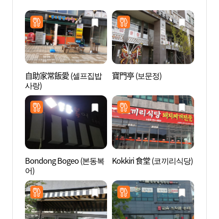
自助家常飯愛 (셀프집밥
寶門亭 (보문정)
安東河
사랑)
회된장
Bondong Bogeo (본동복
Kokkiri 食堂 (코끼리식당)
安東河
어)
界文化
을 [
산])