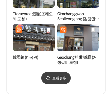
Ttoraeorae 道廳( 또래오
Gimchanggwon
河回玉
래 도청 )
Seolleongtang (김창권설
정사)
렁탕)
韓國館 (한국관)
Geochang 排骨 道廳 (거
屏山書
창갈비 도청)
文化遺
네스코
查看更多