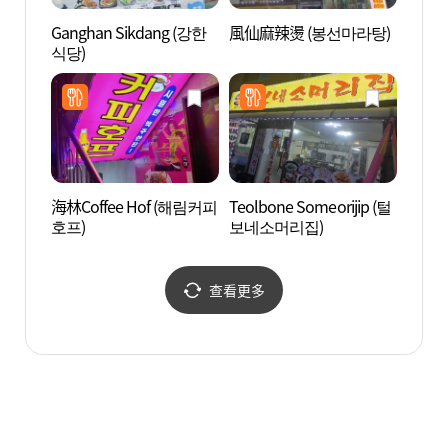
Ganghan Sikdang (강한
風仙麻辣燙 (봉선마라탕)
湖林博
식당)
海林Coffee Hof (해림커피
Teolbone Someorijip (털
Sea
호프)
보네소머리집)
라 워
查看更多