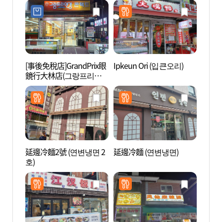
[事後免稅店]GrandPrix眼
Ipkeun Ori (입큰오리)
Net
鏡行大林店(그랑프리안
(넷마
경원 대림점)
延邊冷麵2號 (연변냉면 2
延邊冷麵 (연변냉면)
波拉美
호)
매안전