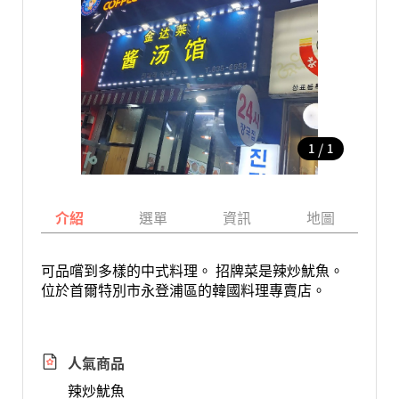
/
1
1
介紹
選單
資訊
地圖
可品嚐到多樣的中式料理。 招牌菜是辣炒魷魚。
位於首爾特別市永登浦區的韓國料理專賣店。
人氣商品
辣炒魷魚