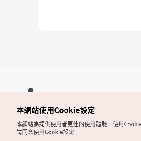
本網站使用Cookie設定
Copyrights (c) 韓國觀光公社版權所有
如有相關疑問或建議，歡迎來信至
官方信箱
chinese_big5@knto.or.kr
本網站為提供使用者更佳的使用體驗，使用Cooki
請同意使用Cookie設定