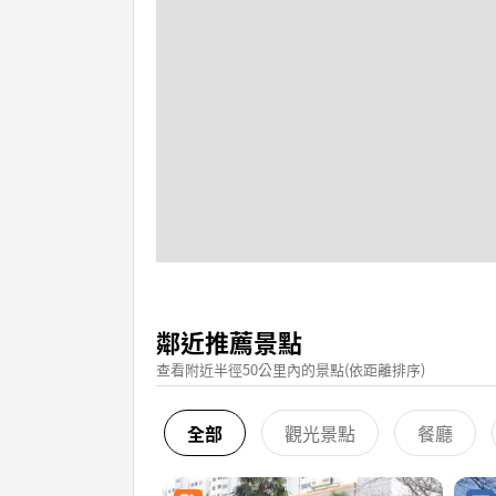
鄰近推薦景點
查看附近半徑50公里內的景點(依距離排序)
全部
觀光景點
餐廳