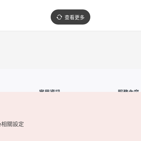
查看更多
實用資訊
服務內容
韓國觀光公社APP
服務條款
1330韓國旅遊諮詢翻譯熱線
FAQ
e相關設定
韓國旅遊地圖
個人資訊保
電子書
Cookie 設