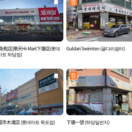
免稅店]樂天Hi-Mart下塘店(롯데
Guldari Swimteo (굴다리쉼터）
트 하당점)
市木浦店 (롯데마트 목포점)
下塘一號 (하당일번지)