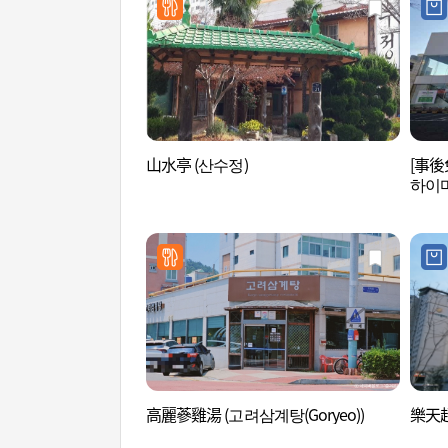
山水亭 (산수정)
[事後
하이마
高麗蔘雞湯 (고려삼계탕(Goryeo))
樂天超