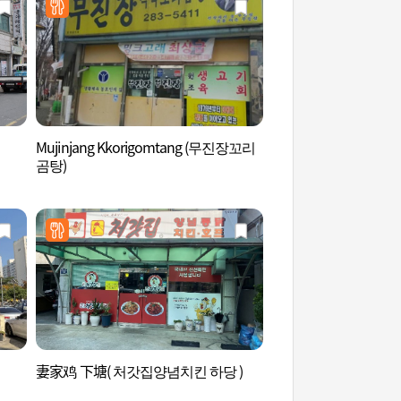
Mujinjang Kkorigomtang (무진장꼬리
海上水舞噴泉 (춤추는
곰탕)
妻家鸡 下塘( 처갓집양념치킨 하당 )
木浦和平廣場 (목포