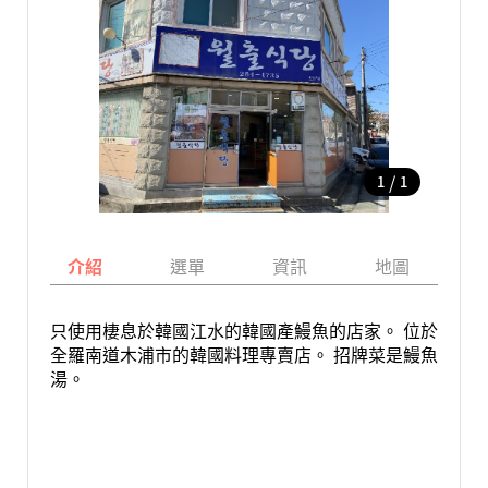
/
1
1
介紹
選單
資訊
地圖
只使用棲息於韓國江水的韓國產鰻魚的店家。 位於
全羅南道木浦市的韓國料理專賣店。 招牌菜是鰻魚
湯。