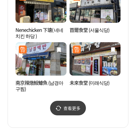
Nenechicken 下塘( 네네
首爾食堂 (서울식당)
木浦笠
치킨 하당 )
南京辣燉鮟鱇魚 (남경아
未來食堂 (미래식당)
海上水
구찜)
다분수
查看更多