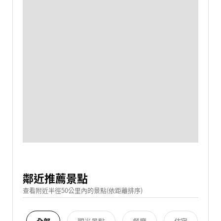
鄰近推薦景點
查看附近半徑50公里內的景點(依距離排序)