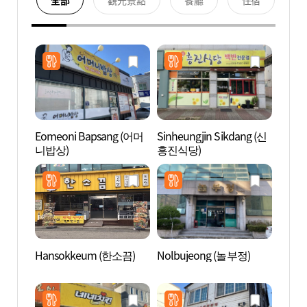
全部
觀光景點
餐廳
住宿
Eomeoni Bapsang (어머
Sinheungjin Sikdang (신
木浦自
니밥상)
흥진식당)
자연사
Hansokkeum (한소끔)
Nolbujeong (놀부정)
南農紀