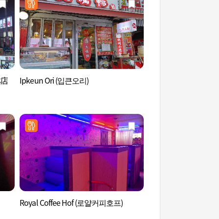
林店
Ipkeun Ori (입큰오리)
Netmarble遊戲博
물관)
Royal Coffee Hof (로얄커피호프)
湖林博物館 (호림박