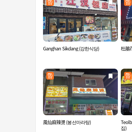
Ganghan Sikdang (강한식당)
杜鵑花
風仙麻辣燙 (봉선마라탕)
Teol
집)