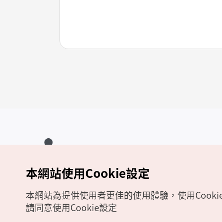
本網站使用Cookie設定
Copyrights (c) 韓國觀光公社版權所有
如有相關疑問或建議，歡迎來信至
官方信箱
chinese_big5@knto.or.kr
本網站為提供使用者更佳的使用體驗，使用Cooki
請同意使用Cookie設定