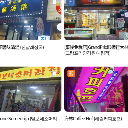
醬味清湯 (진달래장국)
[事後免稅店]GrandPrix眼鏡行大
(그랑프리안경원 대림점)
bone Someorijip (털보네소머리
海林Coffee Hof (해림커피호프)