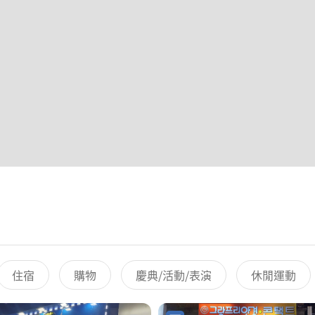
住宿
購物
慶典/活動/表演
休閒運動