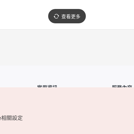
查看更多
實用資訊
服務內容
韓國觀光公社APP
服務條款
1330韓國旅遊諮詢翻譯熱線
FAQ
e相關設定
韓國旅遊地圖
個人資訊保
電子書
Cookie 設