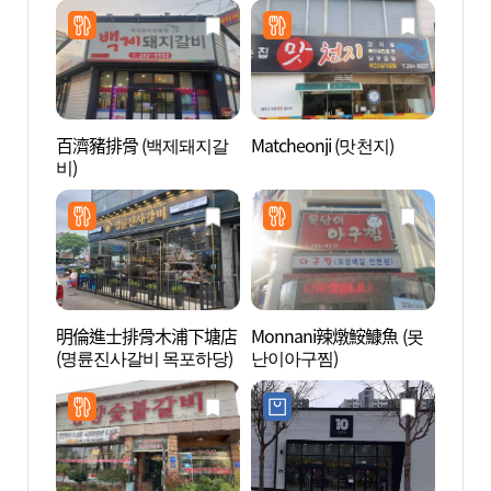
百濟豬排骨 (백제돼지갈
Matcheonji (맛천지)
海上水
비)
다분수
明倫進士排骨木浦下塘店
Monnani辣燉鮟鱇魚 (못
木浦笠
(명륜진사갈비 목포하당)
난이아구찜)