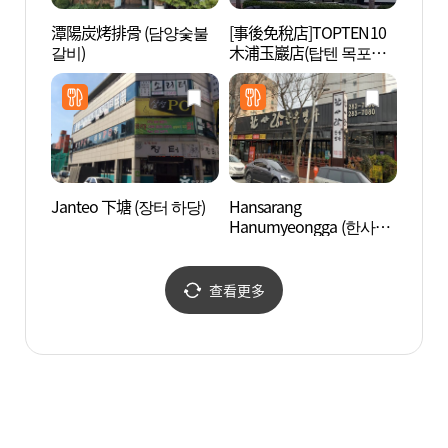
潭陽炭烤排骨 (담양숯불
[事後免稅店]TOPTEN10
笠岩文
갈비)
木浦玉巖店(탑텐 목포옥
타운)
암점)
Janteo 下塘 (장터 하당)
Hansarang
南農紀
Hanumyeongga (한사랑
한우명가)
查看更多