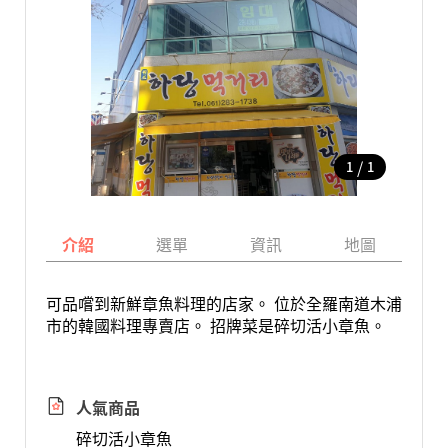
/
1
1
介紹
選單
資訊
地圖
可品嚐到新鮮章魚料理的店家。 位於全羅南道木浦
市的韓國料理專賣店。 招牌菜是碎切活小章魚。
人氣商品
碎切活小章魚