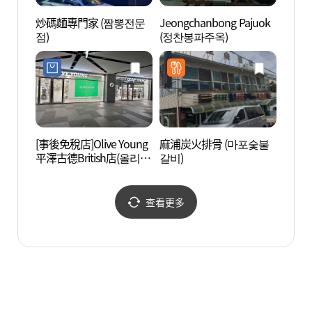
炒碼麵專門家 (짬뽕전문
Jeongchanbong Pajuok
Triv
점)
(정찬봉파주옥)
[事後免稅店]Olive Young
麻浦炭火排骨 (마포숯불
烏山支
平澤古德British店(올리브
갈비)
인돌역
영 평택고덕브리티시점)
查看更多