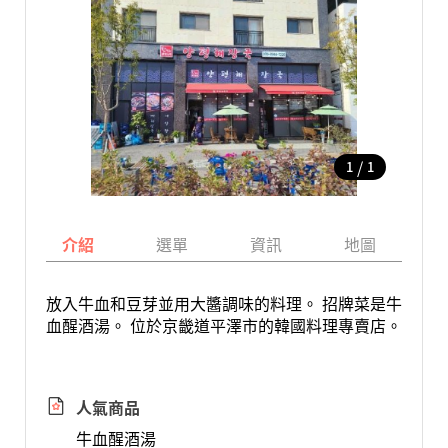
/
1
1
介紹
選單
資訊
地圖
放入牛血和豆芽並用大醬調味的料理。 招牌菜是牛
血醒酒湯。 位於京畿道平澤市的韓國料理專賣店。
人氣商品
牛血醒酒湯