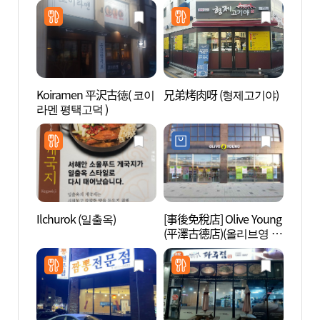
Koiramen 平沢古徳( 코이
兄弟烤肉呀 (형제고기야)
松炭觀
라멘 평택고덕 )
특구)
Ilchurok (일출옥)
[事後免稅店] Olive Young
風鳥村
(平澤古德店)(올리브영 평
마을 
택고덕점)