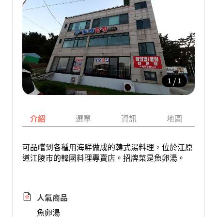
/
1
1
介紹
選單
資訊
地圖
可品嚐到各種用海鮮做成的韓式湯料理，位於江原
道江陵市的韓國料理專賣店。招牌菜是魚卵湯。
人氣商品
魚卵湯