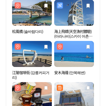
松風橋 (솔바람다리)
海上飛蝶(天空漁村體驗)
松風橋
(아라나비(스카이 어촌체
험))
江陵咖啡街 (강릉커피거
安木海邊 (안목해변)
安木海
리)