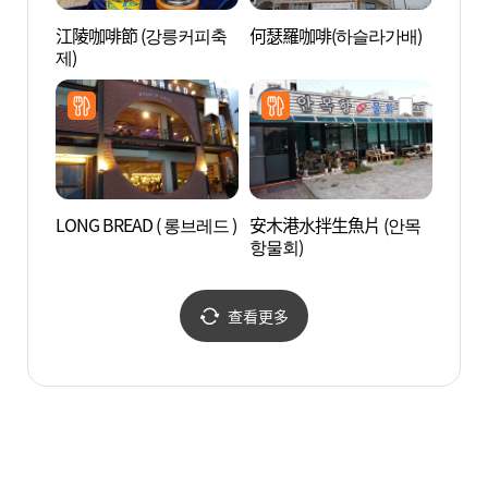
江陵咖啡節 (강릉커피축
何瑟羅咖啡(하슬라가배)
松亭海
제)
(송정
LONG BREAD ( 롱브레드 )
安木港水拌生魚片 (안목
草堂豆
항물회)
을)
查看更多