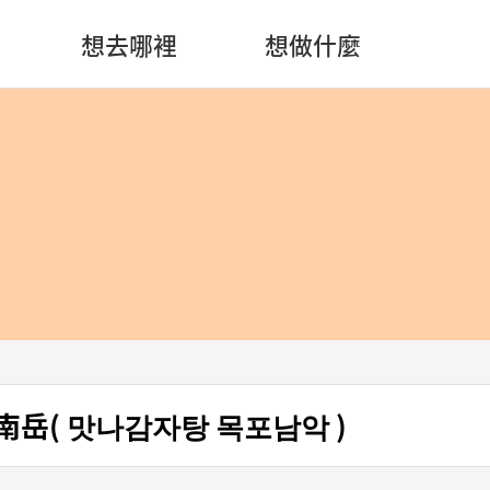
想去哪裡
想做什麼
南岳( 맛나감자탕 목포남악 )