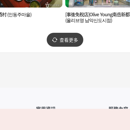
村 (인동주마을)
[事後免稅店]Olive Young南岳新
(올리브영 남악신도시점)
查看更多
實用資訊
服務內容
韓國觀光公社APP
服務條款