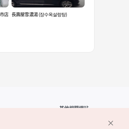
都市店
長壽屋雪濃湯 (장수옥설렁탕)
笠岩文化城 (갓바위 
其他相關網站
韓國觀光公社介紹
K-Mice