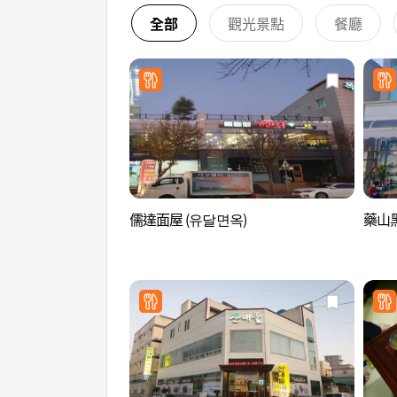
全部
觀光景點
餐廳
儒達面屋 (유달면옥)
藥山黑