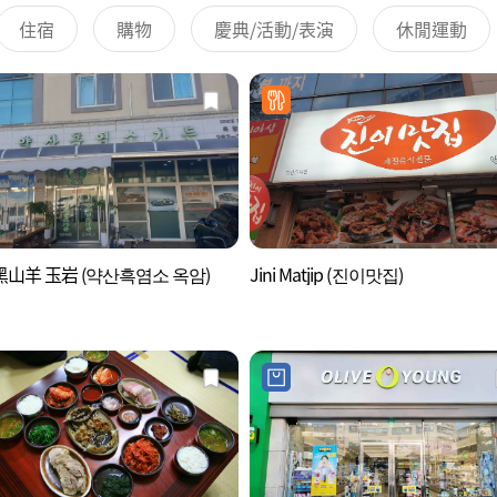
住宿
購物
慶典/活動/表演
休閒運動
山羊 玉岩 (약산흑염소 옥암)
Jini Matjip (진이맛집)