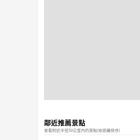
鄰近推薦景點
查看附近半徑50公里內的景點(依距離排序)