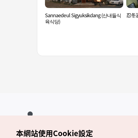
Sannaedeul Sigyuksikdang (산내들식
忍冬酒
육식당)
本網站使用Cookie設定
Copyrights (c) 韓國觀光公社版權所有
如有相關疑問或建議，歡迎來信至
官方信箱