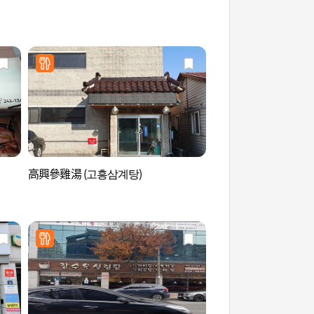
高興參雞湯 (고흥삼계탕)
木浦和平廣場 (목포