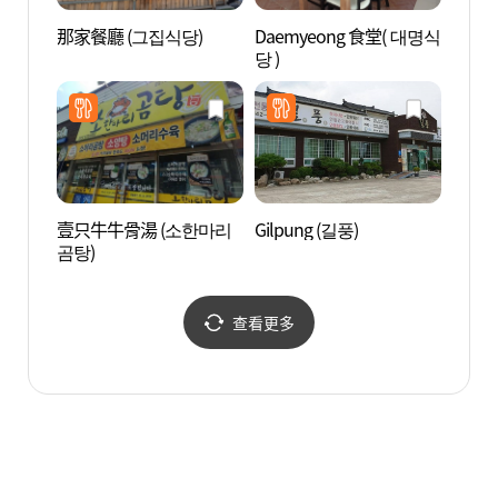
那家餐廳 (그집식당)
Daemyeong 食堂( 대명식
河回世
당 )
회세
壹只牛牛骨湯 (소한마리
Gilpung (길풍)
河回玉
곰탕)
정사)
查看更多