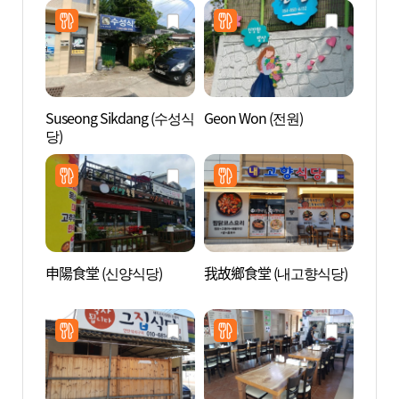
Suseong Sikdang (수성식
Geon Won (전원)
安東韓
당)
申陽食堂 (신양식당)
我故鄉食堂 (내고향식당)
安東河
회된장