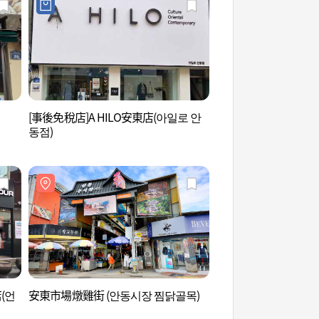
[事後免稅店]A HILO安東店(아일로 안
安東雲興洞幢竿支柱
동점)
운흥동 당간지주와 
店(언
安東市場燉雞街 (안동시장 찜닭골목)
新世洞壁畫村 (신세동