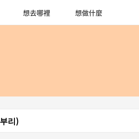
想去哪裡
想做什麼
골부리)