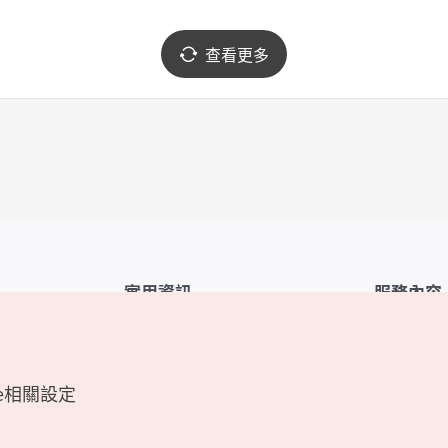
查看更多
實用資訊
服務內容
韓國觀光公社APP
服務條款
1330韓國旅遊諮詢翻譯熱線
FAQ
e相關設定
韓國旅遊地圖
個人資訊保
電子書
Cookie 設