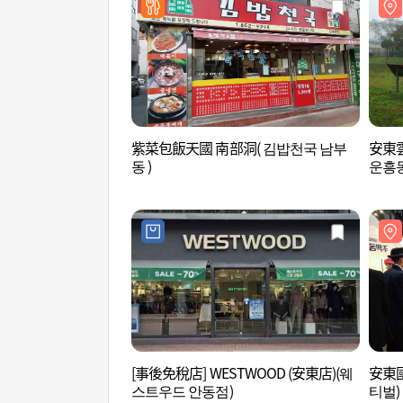
紫菜包飯天國 南部洞( 김밥천국 남부
安東
동 )
운흥동
[事後免稅店] WESTWOOD (安東店)(웨
安東
스트우드 안동점)
티벌)