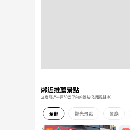
鄰近推薦景點
查看附近半徑50公里內的景點(依距離排序)
全部
觀光景點
餐廳