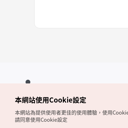
本網站使用Cookie設定
Copyrights (c) 韓國觀光公社版權所有
如有相關疑問或建議，歡迎來信至
官方信箱
chinese_big5@knto.or.kr
本網站為提供使用者更佳的使用體驗，使用Cooki
請同意使用Cookie設定