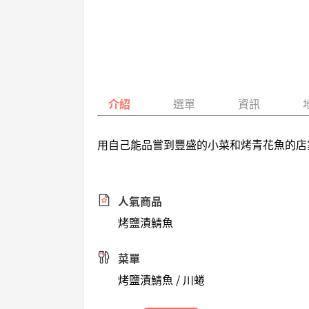
介紹
選單
資訊
用自己能品嘗到豐盛的小菜和烤青花魚的店
人氣商品
烤鹽漬鯖魚
菜單
烤鹽漬鯖魚 / 川蜷