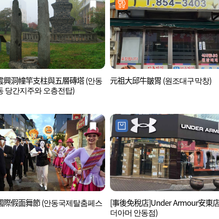
雲興洞幢竿支柱與五層磚塔 (안동
元祖大邱牛皺胃 (원조대구막창)
 당간지주와 오층전탑)
國際假面舞節 (안동국제탈춤페스
[事後免稅店]Under Armour安東
더아머 안동점)