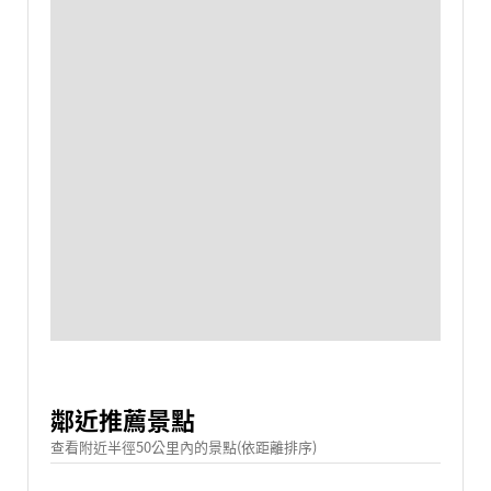
鄰近推薦景點
查看附近半徑50公里內的景點(依距離排序)