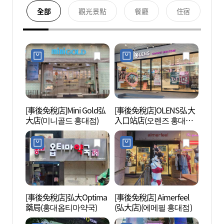
全部
觀光景點
餐廳
住宿
[事後免稅店]Mini Gold弘
[事後免稅店]OLENS弘大
弘大 
大店(미니골드 홍대점)
入口站店(오렌즈 홍대입
구역점)
[事後免稅店]弘大Optima
[事後免稅店] Aimerfeel
首爾T
藥局(홍대옵티마약국)
(弘大店)(에메필 홍대점)
術館 
관)