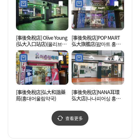
[事後免稅店] Olive Young
[事後免稅店]POP MART
真正的
(弘大入口站店)(올리브영
弘大旗艦店(팝마트 홍대
스케이
홍대입구역점)
플래그십 스토어)
[事後免稅店]弘大和諧藥
[事後免稅店]NANA耳環
京義線
局(홍대어울림약국)
弘大店(나나피어싱 홍대
리)
점)
查看更多