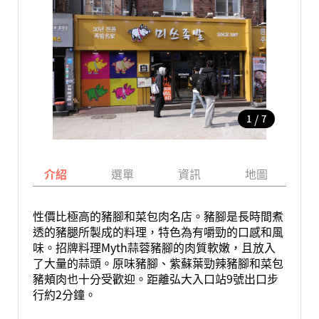
/
1
7
介紹
選單
資訊
地圖
性價比極高的豬腳和菜包肉名店。豬腳是長時間煮
透的豬腿所製成的料理，特色為有嚼勁的口感和風
味。招牌料理Myth蒜蓉豬腳的肉質軟嫩，且放入
了大量的蒜頭。原味豬腳、紫蘇葉勁辣豬腳和菜包
豬頰肉也十分受歡迎。距離弘大入口站9號出口步
行約2分鐘。