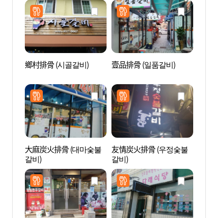
鄉村排骨 (시골갈비)
壹品排骨 (일품갈비)
安東
層磚塔
지주와
大麻炭火排骨 (대마숯불
友情炭火排骨 (우정숯불
安東市
갈비)
갈비)
장 찜