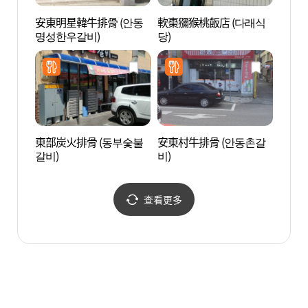
安東明星韓牛排骨 (안동
軟棗獼猴桃飯店 (다래식
草本園
명성한우갈비)
당)
東部炭火排骨 (동부숯불
安東村牛排骨 (안동촌갈
新世
갈비)
비)
查看更多