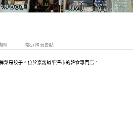
地圖
鄰近推薦景點
牌菜是餃子。位於京畿道平澤市的韓食專門店。