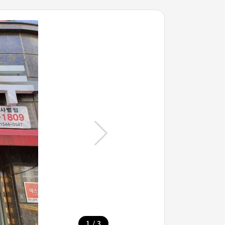
/
1
3