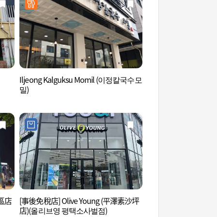
Iljeong Kalguksu Momil (이정칼국수모
風鳥村笑風庭園 (바
밀)
원)
區店
[事後免稅店] Olive Young (平澤素沙坪
Trivium (트리비움)
店)(올리브영 평택소사벌점)