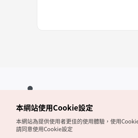
本網站使用Cookie設定
Copyrights (c) 韓國觀光公社版權所有
如有相關疑問或建議，歡迎來信至
官方信箱
chinese_big5@knto.or.kr
本網站為提供使用者更佳的使用體驗，使用Cooki
請同意使用Cookie設定