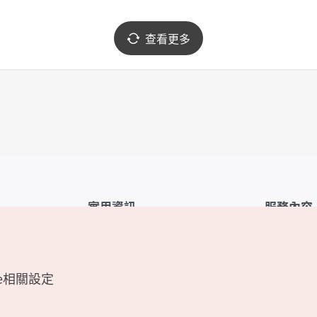
查看更多
實用資訊
服務內容
韓國觀光公社APP
服務條款
1330韓國旅遊諮詢翻譯熱線
FAQ
e相關設定
韓國旅遊地圖
個人資訊保
電子書
Cookie 設