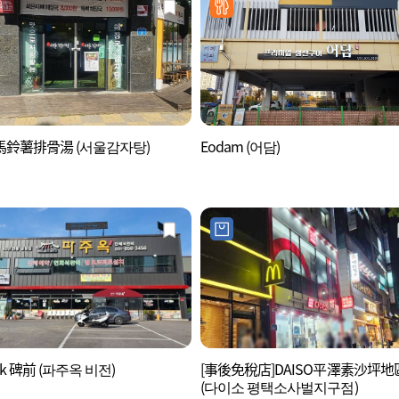
馬鈴薯排骨湯 (서울감자탕)
Eodam (어담)
ok 碑前 (파주옥 비전)
[事後免稅店]DAISO平澤素沙坪地
(다이소 평택소사벌지구점)