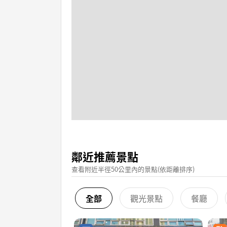
鄰近推薦景點
查看附近半徑50公里內的景點(依距離排序)
全部
觀光景點
餐廳