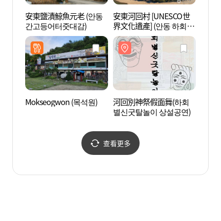
安東鹽漬鯨魚元老 (안동
安東河回村 [UNESCO世
河回玉
간고등어터줏대감)
界文化遺產] (안동 하회마
정사)
을 [유네스코 세계문화유
산])
Mokseogwon (목석원)
河回別神祭假面舞(하회
安東韓
별신굿탈놀이 상설공연)
查看更多