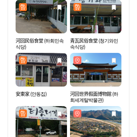
河回民俗食堂 (하회민속
青瓦民俗食堂 (청기와민
河回世
식당)
속식당)
회세
安東家 (안동집)
河回世界假面博物館 (하
安東河
회세계탈박물관)
회된장