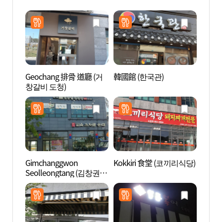
Geochang 排骨 道廳 (거
韓國館 (한국관)
安東河
창갈비 도청)
회된장
Gimchanggwon
Kokkiri 食堂 (코끼리식당)
河回玉
Seolleongtang (김창권설
정사)
렁탕)