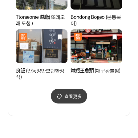
Ttoraeorae 道廳( 또래오
Bondong Bogeo (본동복
河回世
래 도청 )
어)
회세
良飯 (안동양반모던한정
燉鱈王魚頭 (대구왕뽈찜)
屏山書
식)
文化遺
네스코
查看更多