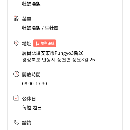
牡蠣湯飯
菜單
牡蠣湯飯 / 生牡蠣
地址
規劃路線
慶尚北道安東市Pungyo3街26
경상북도 안동시 풍천면 풍요3길 26
開放時間
08:00-17:30
公休日
每週 週日
諮詢