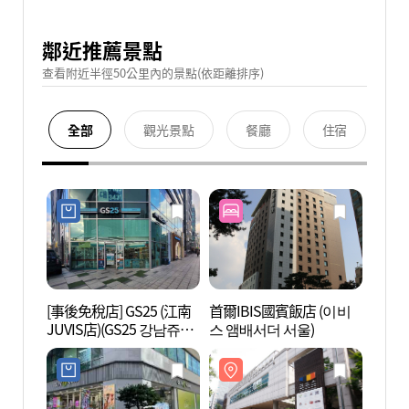
鄰近推薦景點
查看附近半徑50公里內的景點(依距離排序)
全部
觀光景點
餐廳
住宿
[事後免稅店] GS25 (江南
首爾IBIS國賓飯店 (이비
韓國文
JUVIS店)(GS25 강남쥬비
스 앰배서더 서울)
의집)
스점)