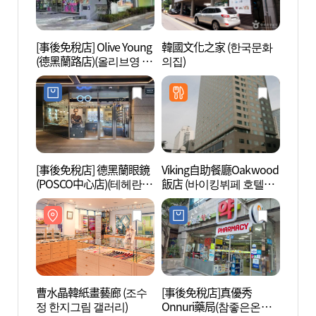
[事後免稅店] Olive Young
韓國文化之家 (한국문화
韓國綜
(德黑蘭路店)(올리브영 테
의집)
(한국
헤란로점)
스))
[事後免稅店] 德黑蘭眼鏡
Viking自助餐廳Oakwood
COE
(POSCO中心店)(테헤란안
飯店 (바이킹뷔페 호텔오
아리움
경 포스코센터점)
크우드점)
曹水晶韓紙畫藝廊 (조수
[事後免稅店]真優秀
Ktow
정 한지그림 갤러리)
Onnuri藥局(참좋은온누
포유 