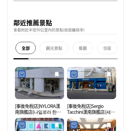
鄰近推薦景點
查看附近半徑50公里內的景點(依距離排序)
全部
觀光景點
餐廳
住宿
[事後免稅店]NYLORA漢
[事後免稅店]Sergio
三星美
南旗艦店(나일로라 한남
Tacchini漢南旗艦店(세르
미술관
플래그십스토어)
지오타키니 한남플래그
십스토어)