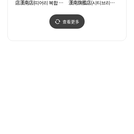
店漢南店(띠어리 복합 한
漢南旗艦店(시티브리즈
남점)
한남 플래그십스토어)
查看更多