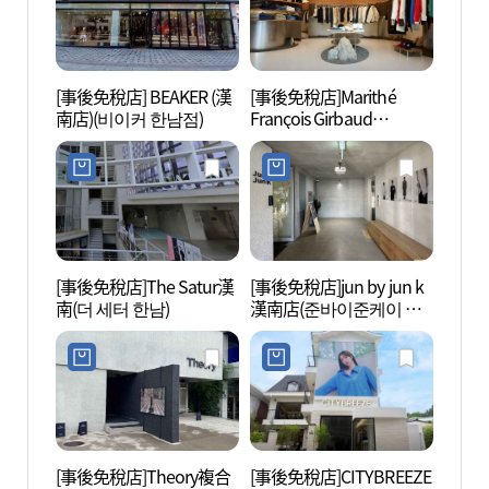
[事後免稅店] BEAKER (漢
[事後免稅店]Marithé
梨泰院
南店)(비이커 한남점)
François Girbaud
관광특
Essentiel漢南店(마리떼프
랑소와저버 에쌍시엘 한
남점)
[事後免稅店]The Satur漢
[事後免稅店]jun by jun k
梨泰院
南(더 세터 한남)
漢南店(준바이준케이 한
원 앤
남점)
[事後免稅店]Theory複合
[事後免稅店]CITYBREEZE
經理團