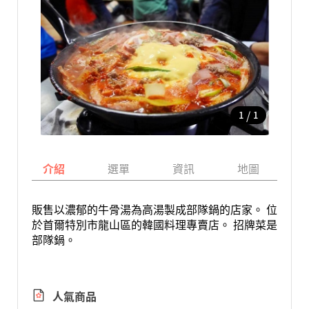
/
1
1
介紹
選單
資訊
地圖
販售以濃郁的牛骨湯為高湯製成部隊鍋的店家。 位
於首爾特別市龍山區的韓國料理專賣店。 招牌菜是
部隊鍋。
人氣商品