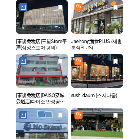
[事後免稅店]三星Store平
Jaehong面食PLUS (재홍
安城農
澤(삼성스토어 평택)
분식PLUS)
드)
[事後免稅店]DAISO安城
sushi daum (스시다움)
松炭觀
公道店(다이소 안성공도
특구)
점)