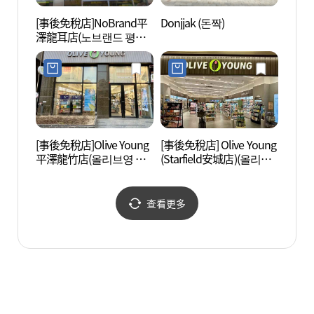
[事後免稅店]NoBrand平
Donjjak (돈짝)
太平舞
澤龍耳店(노브랜드 평택
수관)
용이점)
[事後免稅店]Olive Young
[事後免稅店] Olive Young
Triv
平澤龍竹店(올리브영 평
(Starfield安城店)(올리브
택용죽점)
영 스타필드 안성점)
查看更多