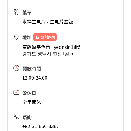
菜單
水拌生魚片 / 生魚片蓋飯
地址
規劃路線
京畿道平澤市Hyeonsin1街5
경기도 평택시 현신1길 5
開放時間
12:00-24:00
公休日
全年無休
諮詢
+82-31-656-3367