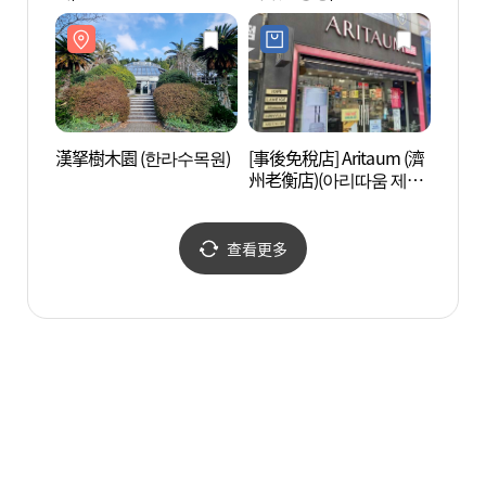
漢拏樹木園 (한라수목원)
[事後免稅店] Aritaum (濟
老衡超
州老衡店)(아리따움 제주
노형점)
查看更多