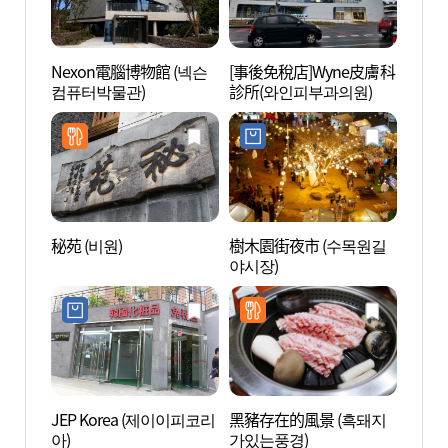
Nexon電腦博物館 (넥슨
[事後免稅店]Wyne皮膚科
Nex
컴퓨터박물관)
診所(와인피부과의원)
컴퓨터
秘苑 (비원)
樹木園街夜市 (수목원길
百樂
야시장)
(파라
그랜드
JEP Korea (제이이피코리
黑豬存在的風景 (흑돼지
濟州愛
아)
가있는풍경)
랜드)