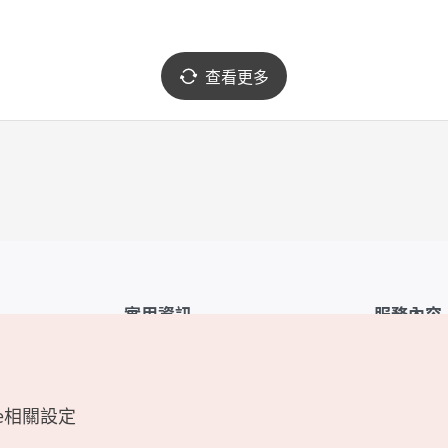
查看更多
實用資訊
服務內容
韓國觀光公社APP
服務條款
1330韓國旅遊諮詢翻譯熱線
FAQ
e相關設定
韓國旅遊地圖
個人資訊保