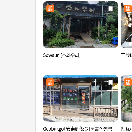
Sowauri (소와우리)
王炒碼
Geobukgol 安東麪條 (거북골안동국
紅瓦小