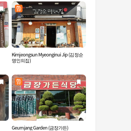
Kimjeongsun Myeonginui Jip (김정순
ZOO TOPIUM (주토
명인의집)
Geumjang Garden (금장가든)
草本園 (그라스원)