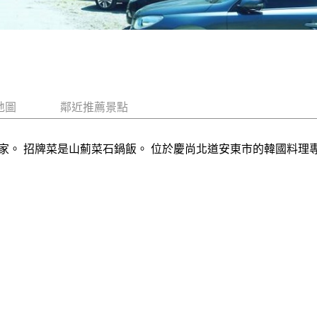
地圖
鄰近推薦景點
家。 招牌菜是山薊菜石鍋飯。 位於慶尚北道安東市的韓國料理