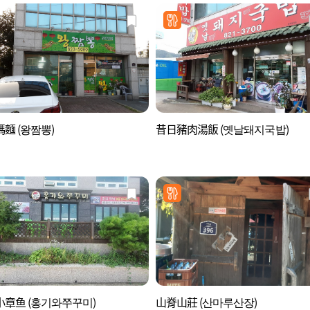
麵 (왕짬뽕)
昔日豬肉湯飯 (옛날돼지국밥)
章鱼 (홍기와쭈꾸미)
山脊山莊 (산마루산장)