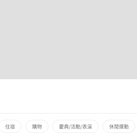
住宿
購物
慶典/活動/表演
休閒運動