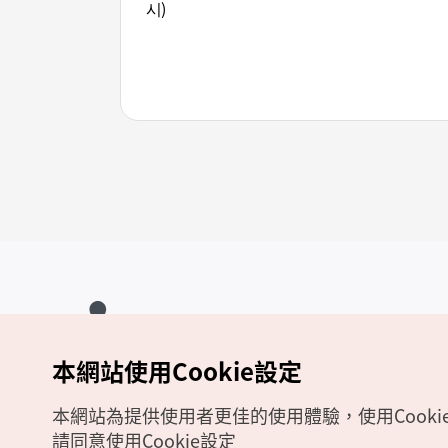
시)
本網站使用Cookie設定
Copyrights (c) 韓國觀光公社版權所有
如有相關疑問或建議，歡迎來信至
官方信箱
chinese_big5@knto.or.kr
本網站為提供使用者更佳的使用體驗，使用Cooki
請同意使用Cookie設定