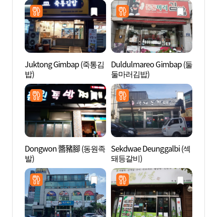
Juktong Gimbap (죽통김
Duldulmareo Gimbap (둘
安東
밥)
둘마러김밥)
館 (
박물관
Dongwon 醬豬腳 (동원족
Sekdwae Deunggalbi (섹
安東
발)
돼등갈비)
層磚塔
지주와