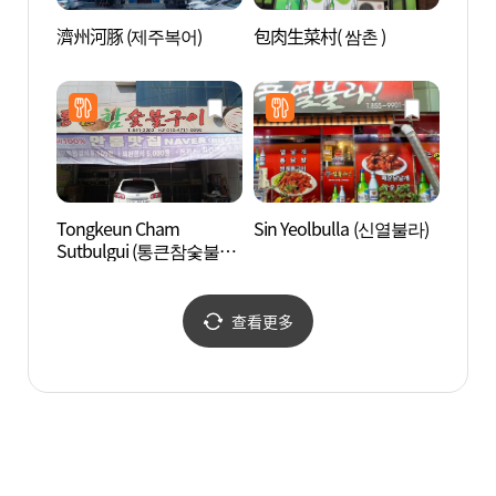
濟州河豚 (제주복어)
包肉生菜村( 쌈촌 )
傳統文
통문
Tongkeun Cham
Sin Yeolbulla (신열불라)
安東泥
Sutbulgui (통큰참숯불구
이천동
이)
查看更多