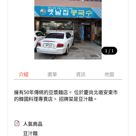
/
1
1
介紹
選單
資訊
地圖
擁有50年傳統的豆漿麵店。 位於慶尚北道安東市
的韓國料理專賣店。 招牌菜是豆汁麵。
人氣商品
豆汁麵