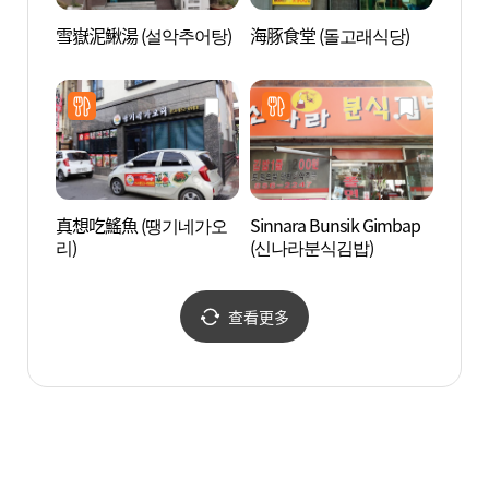
雪嶽泥鰍湯 (설악추어탕)
海豚食堂 (돌고래식당)
新世洞
화마을
真想吃鰩魚 (땡기네가오
Sinnara Bunsik Gimbap
安東臨
리)
(신나라분식김밥)
查看更多