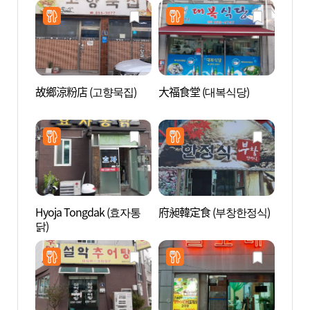
故鄉涼粉店 (고향묵집)
大福食堂 (대복식당)
安東市
장 찜
Hyoja Tongdak (효자통
府昶韓定食 (부창한정식)
草本園
닭)