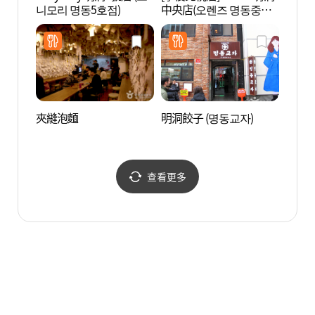
니모리 명동5호점)
中央店(오렌즈 명동중앙
극장)
점)
夾縫泡麵
明洞餃子 (명동교자)
明洞 
查看更多