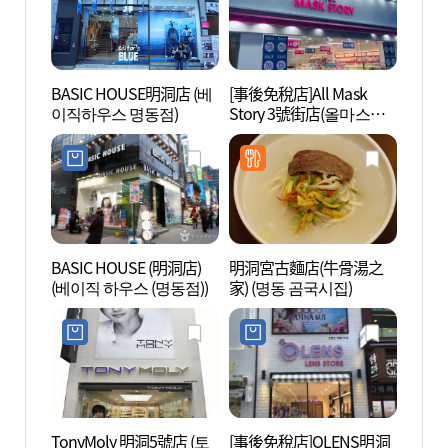
BASIC HOUSE明洞店 (베
[事後免稅店]All Mask
首爾
이직하우스 명동점)
Story 3號街店(올마스크
(서
스토리 3번가점)
터)
BASIC HOUSE (明洞店)
明洞宮古麵店(牛骨湯之
明洞聖
(베이직 하우스 (명동점))
家) (명동 곰국시집)
TonyMoly 明洞5號店 (토
[事後免稅店]OLENS明洞
明洞藝