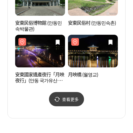
安東民俗博物館 (안동민
安東民俗村 (안동민속촌)
月映橋
속박물관)
安東國家遺產夜行「月映
月映橋 (월영교)
洛江水
夜行」(안동 국가유산 야
공원)
행 "월영야행")
查看更多