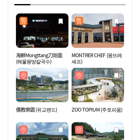
海鮮Mongttang刀削面
MONTRER CHEF (몽뜨레
儒教樂
(해물몽땅칼국수)
셰프)
儒教樂園 (유교랜드)
ZOO TOPIUM (주토피움)
安東民
속박물