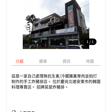
/
1
1
介紹
選單
資訊
地圖
這是一家自己處理無抗生素/冷藏豬裏脊肉並拍打
制作的手工炸豬排店。 位於慶尚北道安東市的韓國
料理專賣店。 招牌菜是炸豬排。