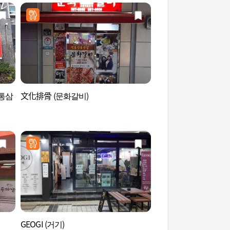
통삼
文化排骨 (문화갈비)
安東雲興洞幢竿支柱
운흥동 당간지주와 
GEOGI (거기)
草本園 (그라스원)