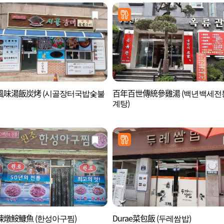
風味湯飯炭烤 (시골장터국밥숯불
百年百世傳統參雞湯 (백년백세전
계탕)
燉鮟鱇魚 (한성아구찜)
Durae菜包飯 (두레쌈밥)