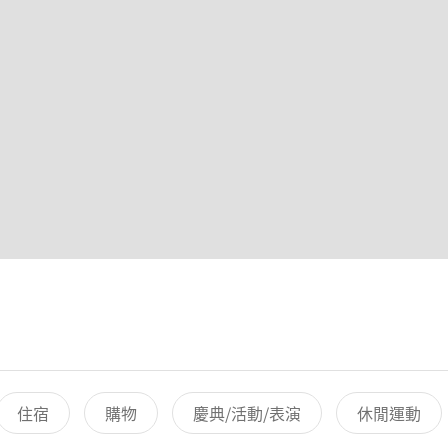
住宿
購物
慶典/活動/表演
休閒運動