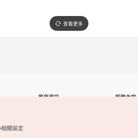
查看更多
實用資訊
服務內容
韓國觀光公社APP
服務條款
1330韓國旅遊諮詢翻譯熱線
FAQ
e相關設定
韓國旅遊地圖
個人資訊保