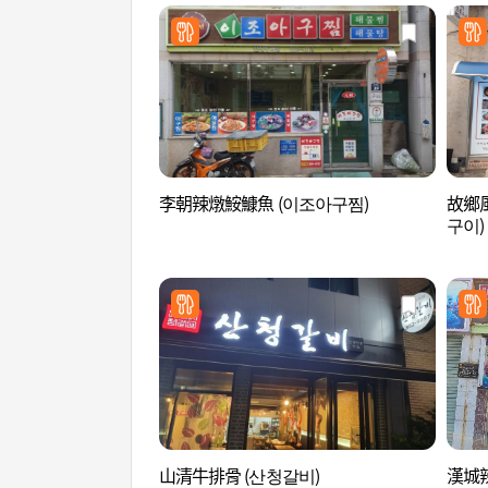
李朝辣燉鮟鱇魚 (이조아구찜)
故鄉
구이)
山清牛排骨 (산청갈비)
漢城辣