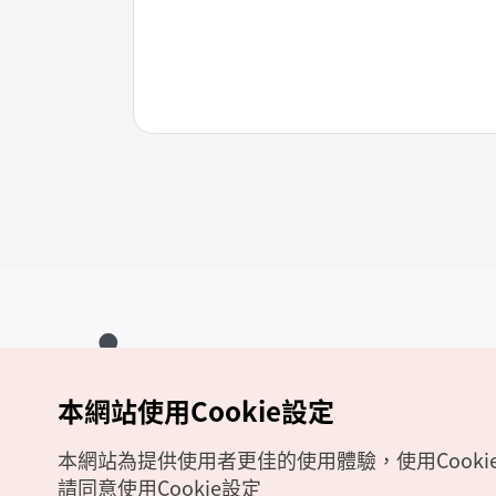
本網站使用Cookie設定
Copyrights (c) 韓國觀光公社版權所有
如有相關疑問或建議，歡迎來信至
官方信箱
chinese_big5@knto.or.kr
本網站為提供使用者更佳的使用體驗，使用Cooki
請同意使用Cookie設定