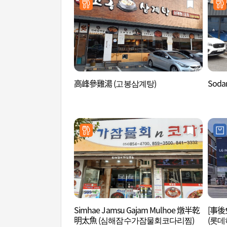
高峰參雞湯 (고봉삼계탕)
Soda
Simhae Jamsu Gajam Mulhoe 燉半乾
[事後
明太魚 (심해잠수가잠물회코다리찜)
(롯데