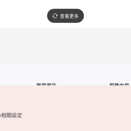
查看更多
實用資訊
服務內容
韓國觀光公社APP
服務條款
1330韓國旅遊諮詢翻譯熱線
FAQ
e相關設定
韓國旅遊地圖
個人資訊保
電子書
Cookie 設