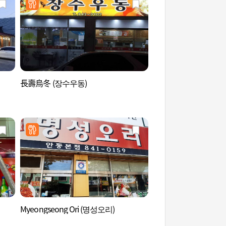
長壽烏冬 (장수우동)
安東燒酒‧傳統飲食
•전통음식 박물관)
Myeongseong Ori (명성오리)
傳統文化內容博物館
박물관)