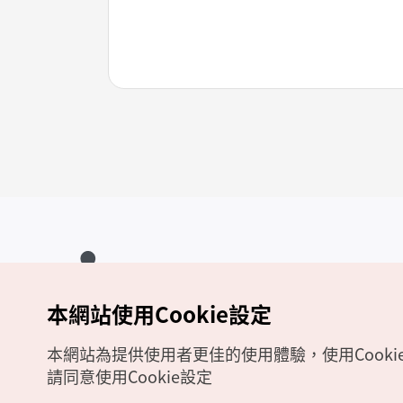
本網站使用Cookie設定
Copyrights (c) 韓國觀光公社版權所有
如有相關疑問或建議，歡迎來信至
官方信箱
chinese_big5@knto.or.kr
本網站為提供使用者更佳的使用體驗，使用Cooki
請同意使用Cookie設定