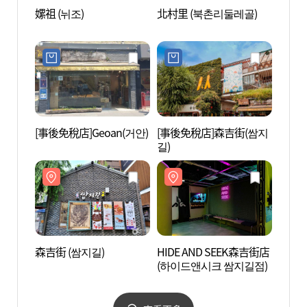
嫘祖 (뉘조)
北村里 (북촌리둘레골)
耕仁美
[事後免稅店]Geoan(거안)
[事後免稅店]森吉街(쌈지
仁寺洞
길)
森吉街 (쌈지길)
HIDE AND SEEK森吉街店
首爾
(하이드앤시크 쌈지길점)
(서울
리)