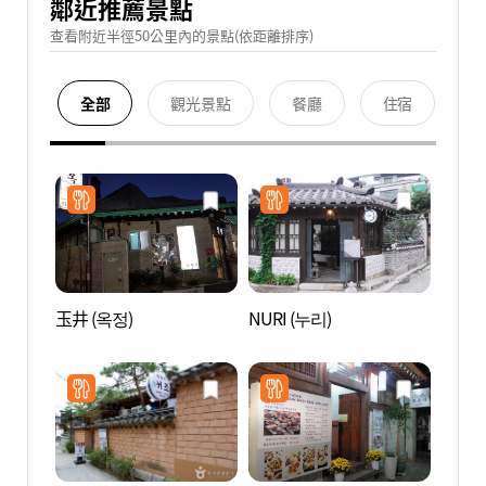
鄰近推薦景點
查看附近半徑50公里內的景點(依距離排序)
全部
觀光景點
餐廳
住宿
玉井 (옥정)
NURI (누리)
森吉街