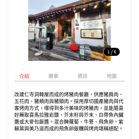
/
1
6
介紹
選單
資訊
地圖
改建仁寺洞韓屋而成的烤豬肉餐廳，供應豬肩肉、
五花肉、豬頰肉與豬頸肉。採用厚切國產豬肉與代
客烤肉方式，嚐得到多汁美味的烤豬肉，並能隨喜
好蘸取喜馬拉雅岩鹽、芥末籽與芥末、白帶魚內臟
醬或大麥包飯醬。混合醃蘿蔔、牛蒡、飛魚卵、紫
蘇葉與美乃滋而成的飛魚卵飯糰與烤肉堪稱絕配。