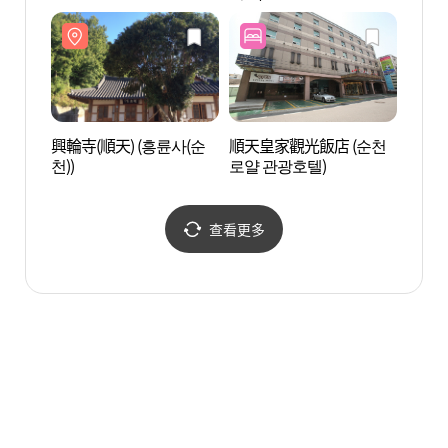
興輪寺(順天) (흥륜사(순
順天皇家觀光飯店 (순천
順天灣
천))
로얄 관광호텔)
만 자
查看更多