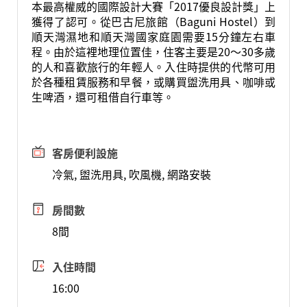
本最高權威的國際設計大賽「2017優良設計獎」上
獲得了認可。從巴古尼旅館（Baguni Hostel）到
順天灣濕地和順天灣國家庭園需要15分鐘左右車
程。由於這裡地理位置佳，住客主要是20～30多歲
的人和喜歡旅行的年輕人。入住時提供的代幣可用
於各種租賃服務和早餐，或購買盥洗用具、咖啡或
生啤酒，還可租借自行車等。
客房便利設施
冷氣, 盥洗用具, 吹風機, 網路安裝
房間數
8間
入住時間
16:00