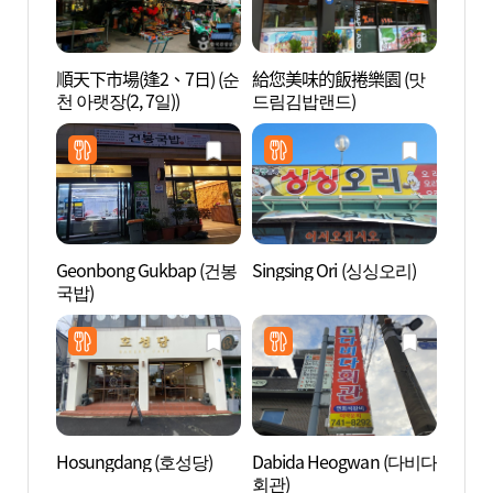
順天下市場(逢2、7日) (순
給您美味的飯捲樂園 (맛
興輪寺
천 아랫장(2, 7일))
드림김밥랜드)
천))
Geonbong Gukbap (건봉
Singsing Ori (싱싱오리)
湖南護
국밥)
국기념
Hosungdang (호성당)
Dabida Heogwan (다비다
順天連
회관)
천 드