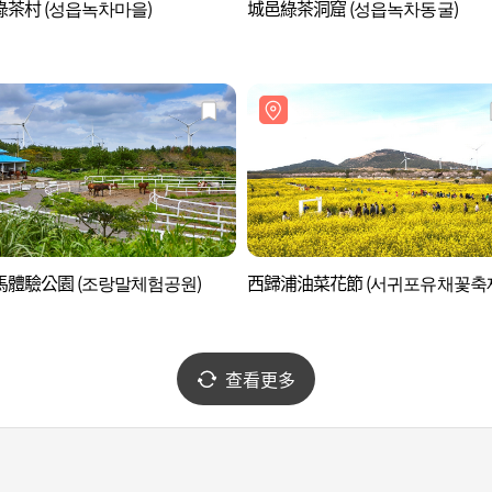
茶村 (성읍녹차마을)
城邑綠茶洞窟 (성읍녹차동굴)
馬體驗公園 (조랑말체험공원)
西歸浦油菜花節 (서귀포유채꽃축
查看更多