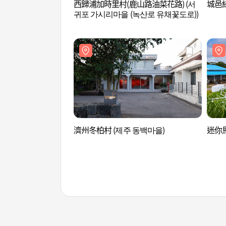
西歸浦加時里村(鹿山路油菜花路) (서
城邑綠
귀포 가시리마을 (녹산로 유채꽃도로))
濟州冬柏村 (제주 동백마을)
迷你