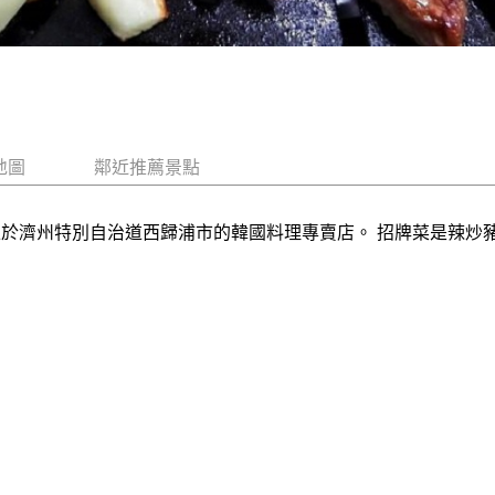
地圖
鄰近推薦景點
位於濟州特別自治道西歸浦市的韓國料理專賣店。 招牌菜是辣炒