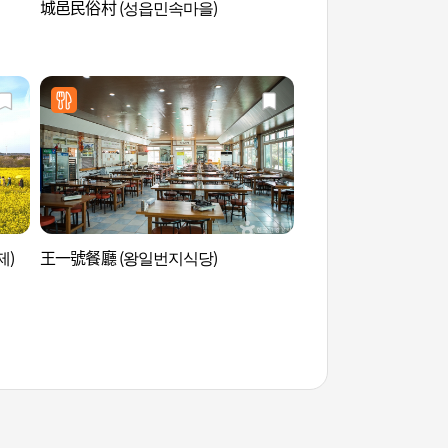
城邑民俗村 (성읍민속마을)
西歸浦加時里村(鹿山
귀포 가시리마을 (녹
제)
王一號餐廳 (왕일번지식당)
濟州冬柏村 (제주 동