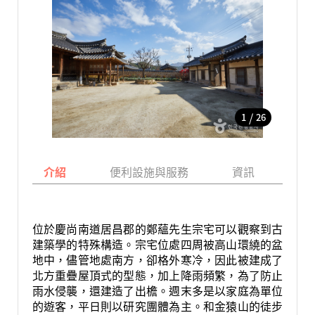
/
1
26
介紹
便利設施與服務
資訊
地
位於慶尚南道居昌郡的鄭蘊先生宗宅可以觀察到古
建築學的特殊構造。宗宅位處四周被高山環繞的盆
地中，儘管地處南方，卻格外寒冷，因此被建成了
北方重疊屋頂式的型態，加上降雨頻繁，為了防止
雨水侵襲，還建造了出檐。週末多是以家庭為單位
的遊客，平日則以研究團體為主。和金猿山的徒步