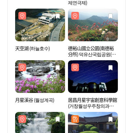
제연극제)
天空湖 (하늘호수)
德裕山國立公園(南德裕
德裕
分所) 덕유산국립공원(남
分所)
덕유분소)
덕유분
月星溪谷 (월성계곡)
居昌月星宇宙創意科學館
居昌
(거창월성우주창의과학
(거
관)
관)