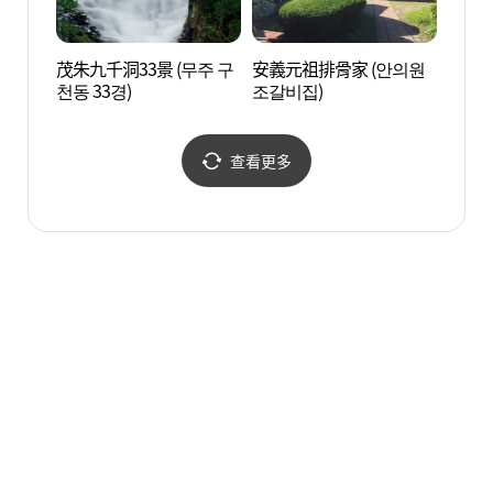
茂朱九千洞33景 (무주 구
安義元祖排骨家 (안의원
香積峰
천동 33경)
조갈비집)
(덕유산
查看更多