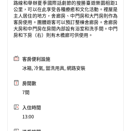
路線和舉辦夏季國際話劇節的搜勝臺遊樂園相距1
公里，可以在此享受各種療癒和文化活動。裡屋是
主人居住的地方，舍廊房、中門房和大門房則作為
客房使用。團體遊客可以預訂整棟舍廊房。舍廊房
大房和中門房在房間內部設有浴室和洗手間。中門
房和下房（右）則有木檐廊可供使用。
客房便利設施
冰箱, 冷氣, 盥洗用具, 網路安裝
房間數
7間
入住時間
13:00