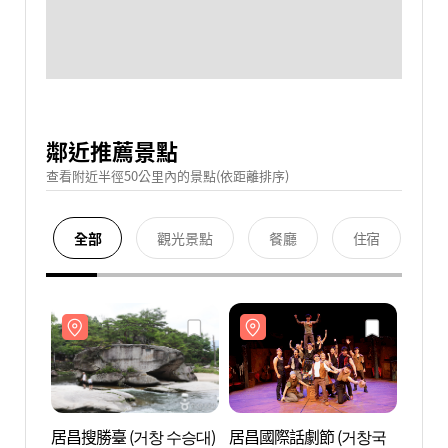
鄰近推薦景點
查看附近半徑50公里內的景點(依距離排序)
全部
觀光景點
餐廳
住宿
居昌搜勝臺 (거창 수승대)
居昌國際話劇節 (거창국
居昌搜