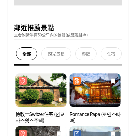
鄰近推薦景點
查看附近半徑50公里內的景點(依距離排序)
全部
觀光景點
餐廳
住宿
傳教士Switzer住宅 (선교
Romance Papa (로맨스빠
傳教士S
사스윗즈주택)
빠)
사스윗