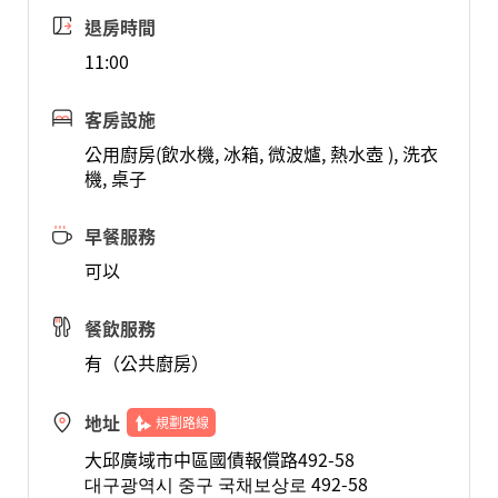
退房時間
11:00
客房設施
公用廚房(飲水機, 冰箱, 微波爐, 熱水壺 ), 洗衣
機, 桌子
早餐服務
可以
餐飲服務
有（公共廚房）
地址
規劃路線
大邱廣域市中區國債報償路492-58
대구광역시 중구 국채보상로 492-58