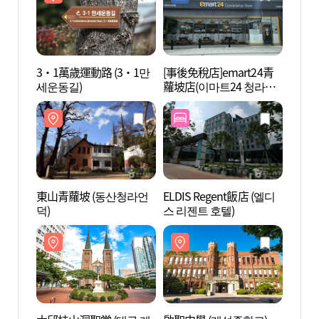
3·1萬歲運動路 (3·1만
[事後免稅店]emart24青
東山青
세운동길)
蘿坡店(이마트24 청라언
덕)
덕점)
東山青蘿坡 (동산청라언
ELDIS Regent飯店 (엘디
啟聖中
덕)
스 리젠트 호텔)