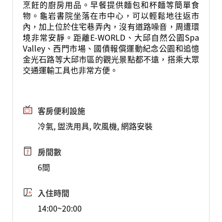
烹飪的廚房用品。早餐提供麵包和杯麵等簡單食
物。龜岩書院坐落在市中心，可以輕鬆地往返市
內，加上位於住宅巷弄內，沒有道路噪音，周遭環
境非常安靜。距離E-WORLD、大邱自然公園Spa
Valley、西門市場、國債報償運動紀念公園和追憶
金光石路等大邱市區的觀光景點都不遠，搭乘大眾
交通運輸工具也非常方便。
客房便利設施
冷氣, 盥洗用具, 吹風機, 網路安裝
房間數
6間
入住時間
14:00~20:00