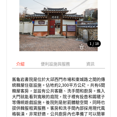
/
1
18
介紹
便利設施與服務
資訊
地
舊龜岩書院是位於大邱西門市場和東城路之間的傳
統韓屋住宿設施。佔地約2,300平方公尺，共有6間
韓屋客房，並設有公共客廳、洗手間和廚房。進入
大門就能看到寬敞的庭院，院子裡有投壺和踢毽子
等傳統遊戲設施。後院則是射箭體驗空間，同時也
提供韓服租賃服務。客房和洗手間內部採用現代風
格裝潢，非常舒適，公共廚房內也準備了可以簡單