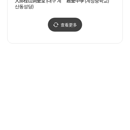
大邱桂山洞聖堂 (대구 계
啟聖中學 (계성중학교)
近代
산동성당)
(근대
가)
查看更多