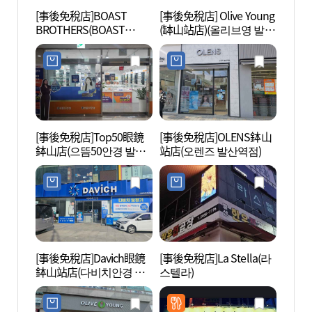
[事後免稅店]BOAST
[事後免稅店] Olive Young
首爾植
BROTHERS(BOAST
(缽山站店)(올리브영 발산
BROTHERS)
역점)
[事後免稅店]Top50眼鏡
[事後免稅店]OLENS鉢山
Swee
鉢山店(으뜸50안경 발산
站店(오렌즈 발산역점)
品體驗
점)
데어린
[事後免稅店]Davich眼鏡
[事後免稅店]La Stella(라
龜巖公
鉢山站店(다비치안경 발
스텔라)
산역점)