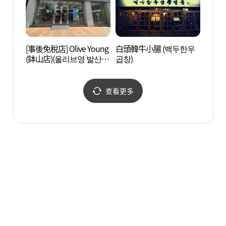
[事後免稅店] Olive Young
白頭韓牛小腸 (백두한우
江西濕
(鉢山店)(올리브영 발산
곱창)
습지생
점)
查看更多