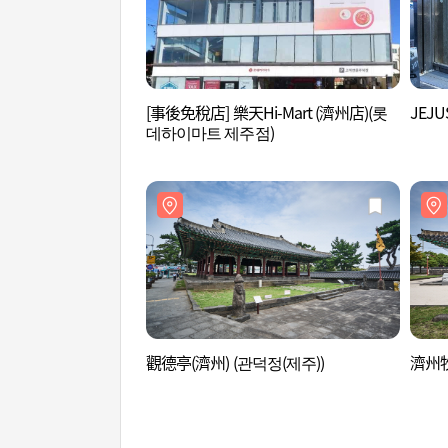
[事後免稅店] 樂天Hi-Mart (濟州店)(롯
JEJ
데하이마트 제주점)
觀德亭(濟州) (관덕정(제주))
濟州牧