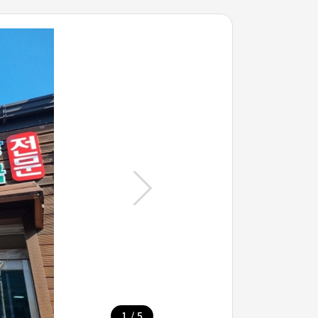
/
1
5