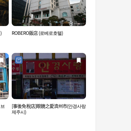
)
ROBERO飯店 (로베로호텔)
觀德亭(濟州) (관덕정(
에브
[事後免稅店]眼鏡之愛濟州市(안경사랑
阿拉里奧博物館(塔洞
제주시)
리오뮤지엄 탑동시네