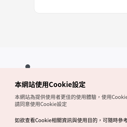
本網站使用Cookie設定
Copyrights (c) 韓國觀光公社版權所有
如有相關疑問或建議，歡迎來信至
官方信箱
chinese_big5@knto.or.kr
本網站為提供使用者更佳的使用體驗，使用Cooki
請同意使用Cookie設定
如欲查看Cookie相關資訊與使用目的，可隨時參