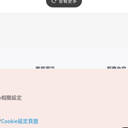
查看更多
實用資訊
服務內容
韓國觀光公社APP
服務條款
1330韓國旅遊諮詢翻譯熱線
FAQ
e相關設定
韓國旅遊地圖
個人資訊保
電子書
Cookie 設
Odii
Cookie政策
考
Cookie設定頁面
位置資訊服