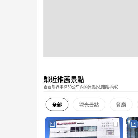
鄰近推薦景點
查看附近半徑50公里內的景點(依距離排序)
全部
觀光景點
餐廳