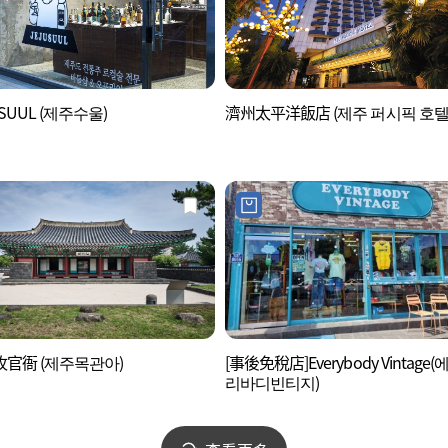
USUUL (제주수울)
濟州太平洋飯店 (제주 퍼시픽 호텔
官衙 (제주목관아)
[事後免稅店]Everybody Vintage(
리바디빈티지)