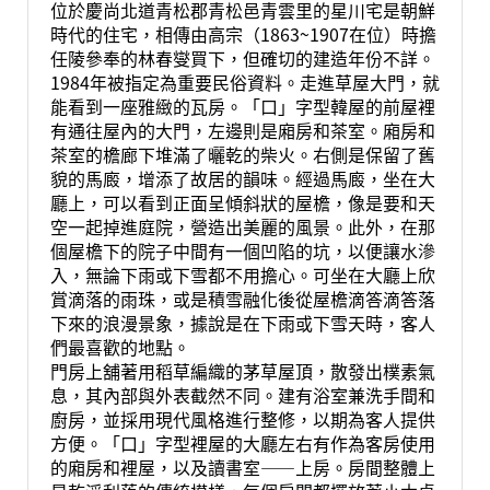
位於慶尚北道青松郡青松邑青雲里的星川宅是朝鮮
時代的住宅，相傳由高宗（1863~1907在位）時擔
任陵參奉的林春燮買下，但確切的建造年份不詳。
1984年被指定為重要民俗資料。走進草屋大門，就
能看到一座雅緻的瓦房。「口」字型韓屋的前屋裡
有通往屋內的大門，左邊則是廂房和茶室。廂房和
茶室的檐廊下堆滿了曬乾的柴火。右側是保留了舊
貌的馬廄，增添了故居的韻味。經過馬廄，坐在大
廳上，可以看到正面呈傾斜狀的屋檐，像是要和天
空一起掉進庭院，營造出美麗的風景。此外，在那
個屋檐下的院子中間有一個凹陷的坑，以便讓水滲
入，無論下雨或下雪都不用擔心。可坐在大廳上欣
賞滴落的雨珠，或是積雪融化後從屋檐滴答滴答落
下來的浪漫景象，據說是在下雨或下雪天時，客人
們最喜歡的地點。
門房上舖著用稻草編織的茅草屋頂，散發出樸素氣
息，其內部與外表截然不同。建有浴室兼洗手間和
廚房，並採用現代風格進行整修，以期為客人提供
方便。「口」字型裡屋的大廳左右有作為客房使用
的廂房和裡屋，以及讀書室——上房。房間整體上