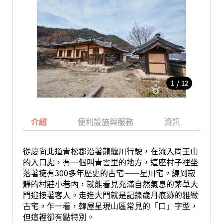
/
1
12
介紹
便利設施與服務
資訊
地
從慶尚北道青松郡沿著龍纏川行駛，在流入周王山
的入口處，有一個叫青雲里的地方，這座村子裡坐
落著擁有300多年歷史的古宅——星川宅。繞到寂
靜的村莊小巷內，就能看見充滿自然氣息的茅草大
門迎接著客人。走進大門就是記錄歲月痕跡的雅緻
古宅。乍一看，韓屋呈現山區常見的「口」字型，
但這裡卻有點特別。