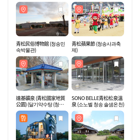
青松民俗博物館 (청송민
青松蘋果節 (청송사과축
青松民
속박물관)
제)
속박물
達基礦泉 (青松國家地質
SONO BELLE青松松泉溫
SON
公園) (달기약수탕 (청송
泉 (소노벨 청송 솔샘온천)
泉 (
국가지질공원))