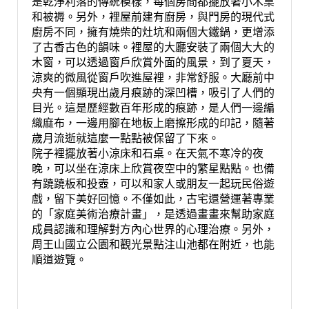
是乾淨利落的傳統模樣，每個房間都擺放著小木桌
和被褥。另外，裡屋前建有廚房，與門房的現代式
廚房不同，擁有燒柴的灶坑和兩個大鐵鍋，更增添
了古香古色的韻味。裡屋的大廳安裝了兩個大大的
木窗，可以透過窗戶欣賞外面的風景，到了夏天，
涼爽的微風從窗戶吹進屋裡，非常舒服。大廳前中
央有一個顯現出歲月痕跡的深凹槽，吸引了人們的
目光。這是歷經數百年形成的痕跡，是人們一邊編
織麻布，一邊用腳在地板上磨擦形成的印記，隨著
歲月流逝就這麼一點點被保留了下來。
院子裡擺放著小涼床和石桌。在天氣不寒冷的夜
晚，可以坐在涼床上欣賞夜空中的繁星點點。也備
有蹺蹺板和投壺，可以和家人或朋友一起玩民俗遊
戲，留下美好回憶。不僅如此，古宅還營運著專業
的「家庭美術治療計畫」，是透過畫畫來幫助家庭
成員認識和理解對方內心世界的心理治療。另外，
周王山國立公園和觀光景點注山池都在附近，也能
順道遊覽。