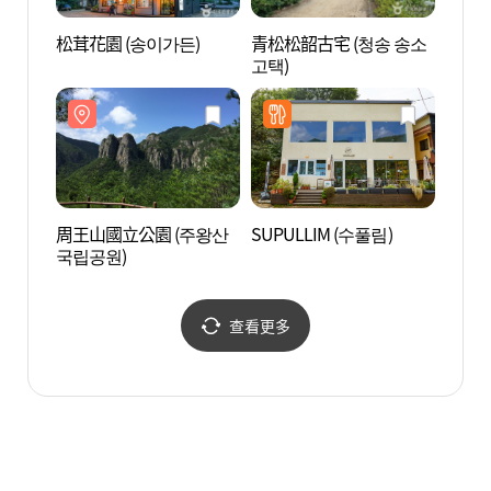
松茸花園 (송이가든)
青松松韶古宅 (청송 송소
周王山
고택)
국립공
周王山國立公園 (주왕산
SUPULLIM (수풀림)
青松
국립공원)
宅 (
파 종
查看更多