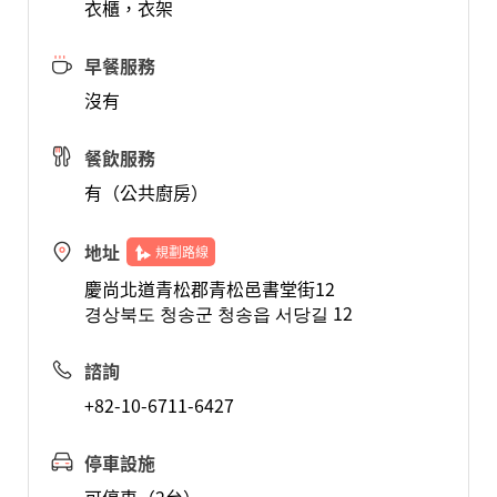
衣櫃，衣架
早餐服務
沒有
餐飲服務
有（公共廚房）
地址
規劃路線
慶尚北道青松郡青松邑書堂街12
경상북도 청송군 청송읍 서당길 12
諮詢
+82-10-6711-6427
停車設施