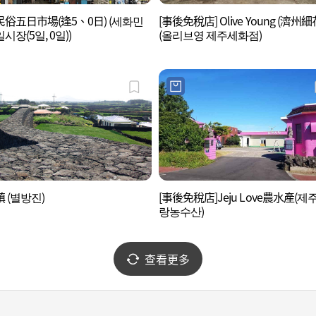
俗五日市場(逢5、0日) (세화민
[事後免稅店] Olive Young (濟州
시장(5일, 0일))
(올리브영 제주세화점)
 (별방진)
[事後免稅店]Jeju Love農水產(제
랑농수산)
查看更多