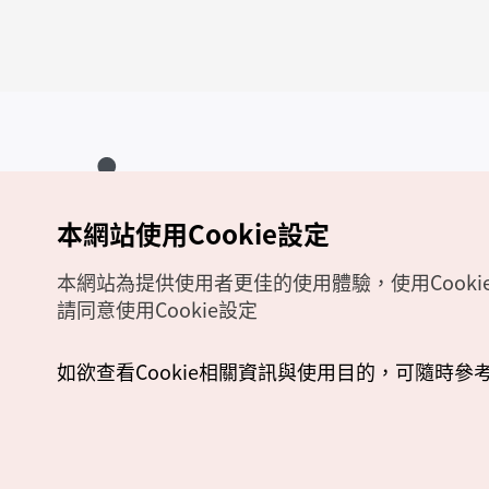
本網站使用Cookie設定
Copyrights (c) 韓國觀光公社版權所有
如有相關疑問或建議，歡迎來信至
官方信箱
chinese_big5@knto.or.kr
本網站為提供使用者更佳的使用體驗，使用Cooki
請同意使用Cookie設定
如欲查看Cookie相關資訊與使用目的，可隨時參