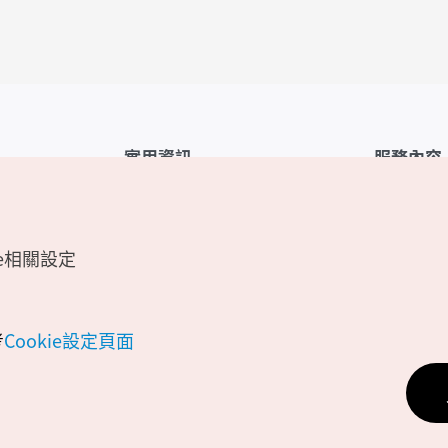
實用資訊
服務內容
韓國觀光公社APP
服務條款
1330韓國旅遊諮詢翻譯熱線
FAQ
e相關設定
韓國旅遊地圖
個人資訊保
電子書
Cookie 設
Odii
Cookie政策
考
Cookie設定頁面
位置資訊服
個人位置資