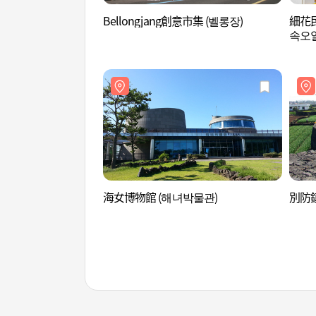
Bellongjang創意市集 (벨롱장)
細花民
속오일
海女博物館 (해녀박물관)
別防鎮